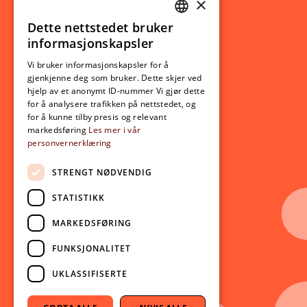
×
Studierelatert
Ny student
Dette nettstedet bruker
NORWEGIAN
informasjonskapsler
Utveksling
ENGLISH
Opptak
Vi bruker informasjonskapsler for å
gjenkjenne deg som bruker. Dette skjer ved
Lov- og regelverk
hjelp av et anonymt ID-nummer Vi gjør dette
for å analysere trafikken på nettstedet, og
for å kunne tilby presis og relevant
Aktuelt
markedsføring
Les mer i vår
personvernerklæring
Nyheter
Arrangementer
STRENGT NØDVENDIG
Nyhetsbrev
STATISTIKK
Ledige stillinger
MARKEDSFØRING
Følg oss på sosiale medier:
Facebook
FUNKSJONALITET
Instagram
UKLASSIFISERTE
Youtube