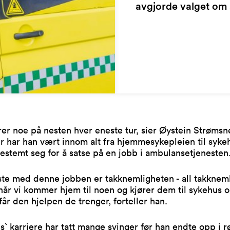
avgjorde valget om å
er noe på nesten hver eneste tur, sier Øystein Strøms
r har han vært innom alt fra hjemmesykepleien til syke
estemt seg for å satse på en jobb i ambulansetjenesten
ste med denne jobben er takknemligheten - all takknem
når vi kommer hjem til noen og kjører dem til sykehus 
 får den hjelpen de trenger, forteller han.
` karriere har tatt mange svinger før han endte opp i r