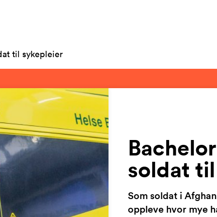
at til sykepleier
Bachelor 
soldat ti
Som soldat i Afghan
oppleve hvor mye ha