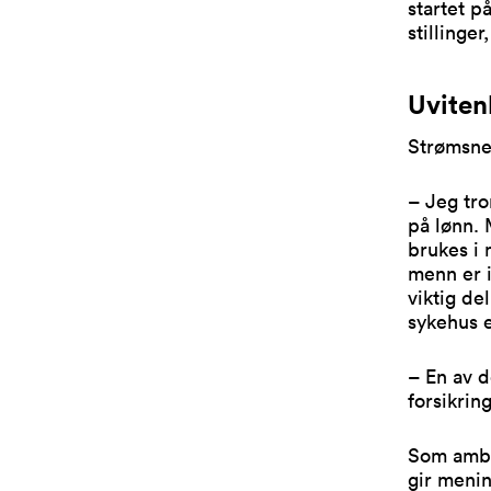
startet p
stillinge
Uviten
Strømsnes
– Jeg tro
på lønn.
brukes i
menn er i
viktig de
sykehus e
– En av 
forsikring
Som ambu
gir meni