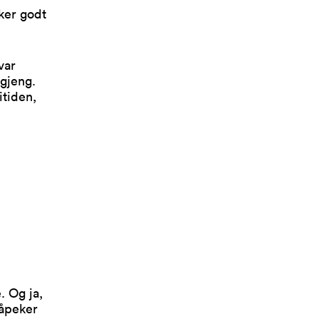
ker godt
var
 gjeng.
itiden,
. Og ja,
påpeker