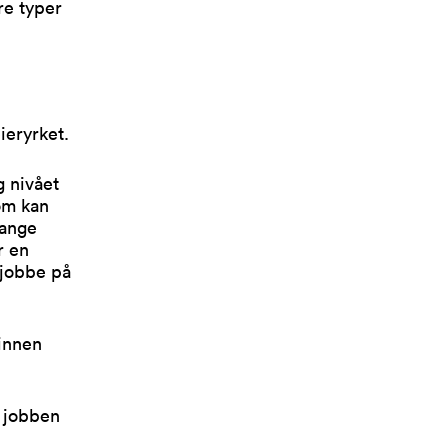
re typer
ieryrket.
g nivået
om kan
Mange
r en
å jobbe på
innen
 jobben