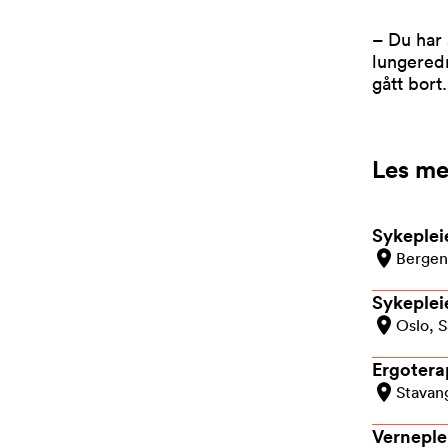
– Du har 
lungeredn
gått bort.
Les me
Sykeplei
Bergen
Sykepleie
Oslo, 
Ergotera
Stavan
Verneple