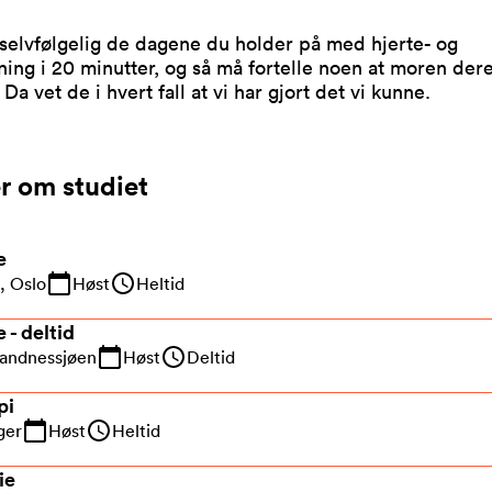
selvfølgelig de dagene du holder på med hjerte- og
ing i 20 minutter, og så må fortelle noen at moren der
 Da vet de i hvert fall at vi har gjort det vi kunne.
r om studiet
e
, Oslo
Høst
Heltid
 - deltid
Sandnessjøen
Høst
Deltid
pi
ger
Høst
Heltid
ie