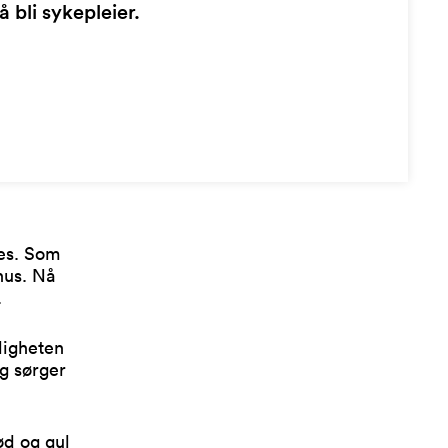
 bli sykepleier.
nes. Som
hus. Nå
.
ligheten
og sørger
ød og gul