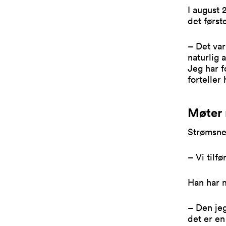
I august 
det førs
– Det var
naturlig 
Jeg har f
forteller 
Møter
Strømsnes
– Vi tilf
Han har 
– Den jeg
det er en