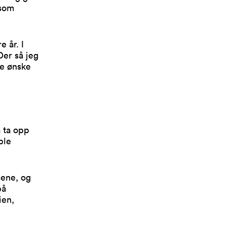
 som
e år. I
Der så jeg
de ønske
 ta opp
ble
sene, og
på
ien,