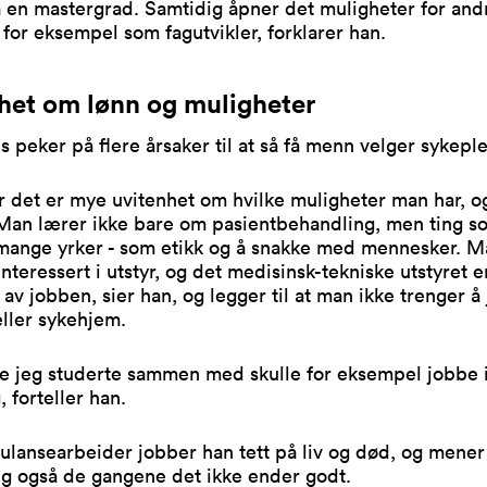
å en mastergrad. Samtidig åpner det muligheter for and
r, for eksempel som fagutvikler, forklarer han.
het om lønn og muligheter
 peker på flere årsaker til at så få menn velger sykeple
r det er mye uvitenhet om hvilke muligheter man har, o
 Man lærer ikke bare om pasientbehandling, men ting s
 mange yrker - som etikk og å snakke med mennesker. 
nteressert i utstyr, og det medisinsk-tekniske utstyret e
l av jobben, sier han, og legger til at man ikke trenger 
ller sykehjem.
de jeg studerte sammen med skulle for eksempel jobbe 
, forteller han.
lansearbeider jobber han tett på liv og død, og mener
ng også de gangene det ikke ender godt.