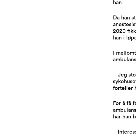
han.
Da han st
anestesis
2020 fikk
han i løp
I mellomt
ambulans
– Jeg sto
sykehuset
forteller 
For å få 
ambulanse
har han b
– Interes