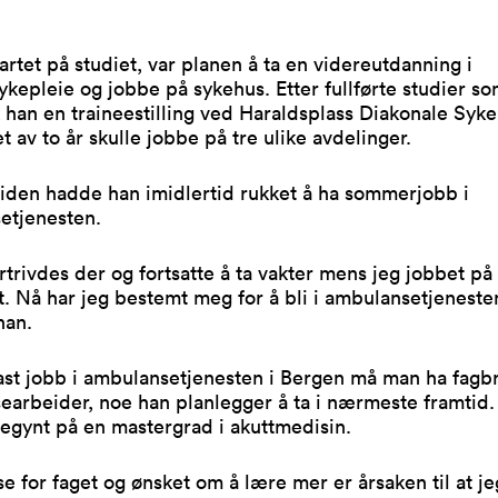
artet på studiet, var planen å ta en videreutdanning i
ykepleie og jobbe på sykehus. Etter fullførte studier 
 han en traineestilling ved Haraldsplass Diakonale Syke
et av to år skulle jobbe på tre ulike avdelinger.
iden hadde han imidlertid rukket å ha sommerjobb i
etjenesten.
rtrivdes der og fortsatte å ta vakter mens jeg jobbet på
. Nå har jeg bestemt meg for å bli i ambulansetjeneste
han.
fast jobb i ambulansetjenesten i Bergen må man ha fag
arbeider, noe han planlegger å ta i nærmeste framtid.
egynt på en mastergrad i akuttmedisin.
se for faget og ønsket om å lære mer er årsaken til at je