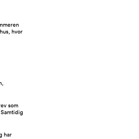
sommeren
hus, hvor
n,
brev som
 Samtidig
g har