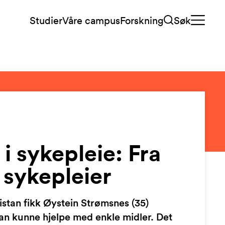
Studier
Våre campus
Forskning
Søk
i sykepleie: Fra
l sykepleier
istan fikk Øystein Strømsnes (35)
n kunne hjelpe med enkle midler. Det