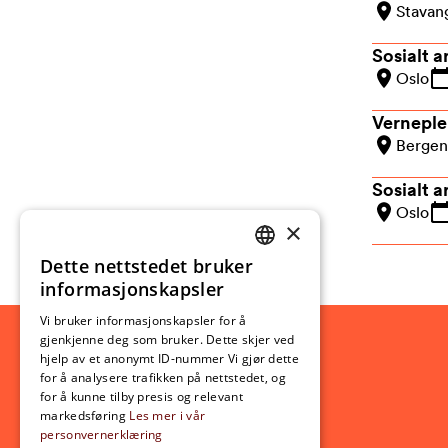
Stavan
Sosialt a
Oslo
Verneplei
Bergen
Sosialt a
Oslo
×
Dette nettstedet bruker
NORWEGIAN
informasjonskapsler
ENGLISH
Vi bruker informasjonskapsler for å
gjenkjenne deg som bruker. Dette skjer ved
hjelp av et anonymt ID-nummer Vi gjør dette
for å analysere trafikken på nettstedet, og
for å kunne tilby presis og relevant
markedsføring
Les mer i vår
personvernerklæring