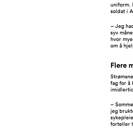
uniform. 
soldat i 
– Jeg had
syv måned
hvor mye 
om å hjel
Flere 
Strømsnes
fag for å
imidlerti
– Sommere
jeg brukt
sykeplei
forteller 