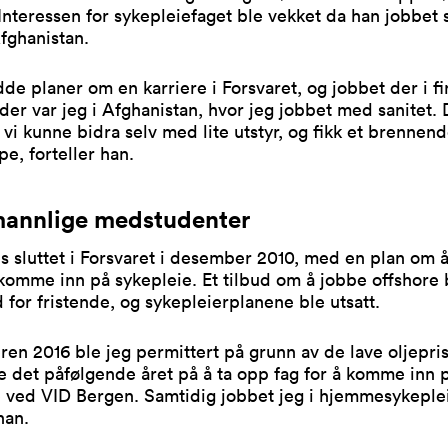
Interessen for sykepleiefaget ble vekket da han jobbet
Afghanistan.
de planer om en karriere i Forsvaret, og jobbet der i fir
er var jeg i Afghanistan, hvor jeg jobbet med sanitet. 
vi kunne bidra selv med lite utstyr, og fikk et brennen
pe, forteller han.
mannlige medstudenter
 sluttet i Forsvaret i desember 2010, med en plan om å
 komme inn på sykepleie. Et tilbud om å jobbe offshore 
d for fristende, og sykepleierplanene ble utsatt.
n 2016 ble jeg permittert på grunn av de lave oljepri
e det påfølgende året på å ta opp fag for å komme inn 
e ved VID Bergen. Samtidig jobbet jeg i hjemmesykeple
han.