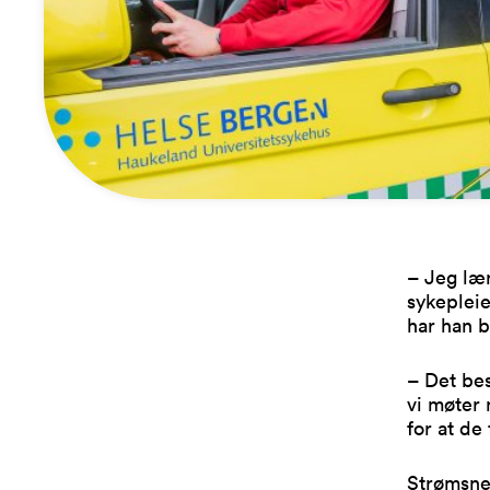
– Jeg lær
sykepleie
har han b
– Det be
vi møter 
for at de
Strømsnes