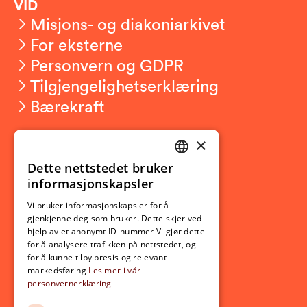
VID
Misjons- og diakoniarkivet
For eksterne
Personvern og GDPR
Tilgjengelighetserklæring
Bærekraft
×
Studierelatert
Ny student
Dette nettstedet bruker
NORWEGIAN
informasjonskapsler
Utveksling
ENGLISH
Opptak
Vi bruker informasjonskapsler for å
gjenkjenne deg som bruker. Dette skjer ved
Lov- og regelverk
hjelp av et anonymt ID-nummer Vi gjør dette
for å analysere trafikken på nettstedet, og
for å kunne tilby presis og relevant
Aktuelt
markedsføring
Les mer i vår
personvernerklæring
Nyheter