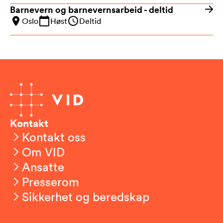
Barnevern og barnevernsarbeid - deltid
Oslo
Høst
Deltid
Kontakt
Kontakt oss
Om VID
Ansatte
Presserom
Sikkerhet og beredskap