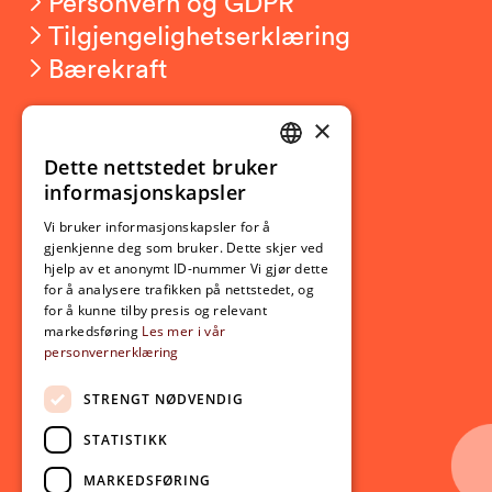
Personvern og GDPR
Tilgjengelighetserklæring
Bærekraft
×
Studierelatert
Ny student
Dette nettstedet bruker
NORWEGIAN
informasjonskapsler
Utveksling
ENGLISH
Opptak
Vi bruker informasjonskapsler for å
gjenkjenne deg som bruker. Dette skjer ved
Lov- og regelverk
hjelp av et anonymt ID-nummer Vi gjør dette
for å analysere trafikken på nettstedet, og
for å kunne tilby presis og relevant
Aktuelt
markedsføring
Les mer i vår
personvernerklæring
Nyheter
Arrangementer
STRENGT NØDVENDIG
Nyhetsbrev
STATISTIKK
Ledige stillinger
MARKEDSFØRING
Følg oss på sosiale medier: