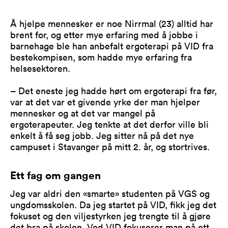
Å hjelpe mennesker er noe Nirrmal (23) alltid har
brent for, og etter mye erfaring med å jobbe i
barnehage ble han anbefalt ergoterapi på VID fra
bestekompisen, som hadde mye erfaring fra
helsesektoren.
– Det eneste jeg hadde hørt om ergoterapi fra før,
var at det var et givende yrke der man hjelper
mennesker og at det var mangel på
ergoterapeuter. Jeg tenkte at det derfor ville bli
enkelt å få seg jobb. Jeg sitter nå på det nye
campuset i Stavanger på mitt 2. år, og stortrives.
Ett fag om gangen
Jeg var aldri den «smarte» studenten på VGS og
ungdomsskolen. Da jeg startet på VID, fikk jeg det
fokuset og den viljestyrken jeg trengte til å gjøre
det bra på skolen. Ved VID fokuserer man på ett