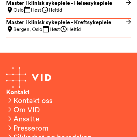
Master i klinisk sykepleie - Helsesykepleie
Oslo
Høst
Heltid
Master i klinisk sykepleie - Kreftsykepleie
Bergen, Oslo
Høst
Heltid
Kontakt
Kontakt oss
Om VID
Ansatte
Presserom
Sikkerhet og beredskap