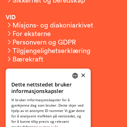
VID
Misjons- og diakoniarkivet
For eksterne
Personvern og GDPR
Tilgjengelighetserklæring
Bærekraft
×
Studierelatert
Ny student
Dette nettstedet bruker
NORWEGIAN
informasjonskapsler
Utveksling
ENGLISH
Opptak
Vi bruker informasjonskapsler for å
gjenkjenne deg som bruker. Dette skjer ved
Lov- og regelverk
hjelp av et anonymt ID-nummer Vi gjør dette
for å analysere trafikken på nettstedet, og
for å kunne tilby presis og relevant
Aktuelt
markedsføring
Les mer i vår