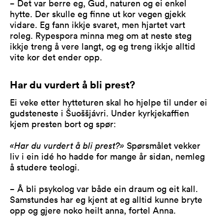
− Det var berre eg, Gud, naturen og ei enkel
hytte. Der skulle eg finne ut kor vegen gjekk
vidare. Eg fann ikkje svaret, men hjartet vart
roleg. Rypespora minna meg om at neste steg
ikkje treng å vere langt, og eg treng ikkje alltid
vite kor det ender opp.
Har du vurdert å bli prest?
Ei veke etter hytteturen skal ho hjelpe til under ei
gudsteneste i Šuoššjávri. Under kyrkjekaffien
kjem presten bort og spør:
«Har du vurdert å bli prest?»
Spørsmålet vekker
liv i ein idé ho hadde for mange år sidan, nemleg
å studere teologi.
− Å bli psykolog var både ein draum og eit kall.
Samstundes har eg kjent at eg alltid kunne bryte
opp og gjere noko heilt anna, fortel Anna.