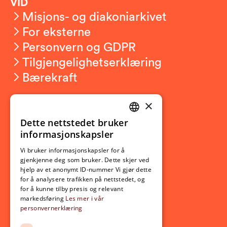
VID
Misjons- og diakoniarkivet
For eksterne
Personvern og GDPR
Tilgjengelighetserklæring
Bærekraft
×
Studierelatert
Ny student
Dette nettstedet bruker
NORWEGIAN
informasjonskapsler
Utveksling
ENGLISH
Opptak
Vi bruker informasjonskapsler for å
gjenkjenne deg som bruker. Dette skjer ved
Lov- og regelverk
hjelp av et anonymt ID-nummer Vi gjør dette
for å analysere trafikken på nettstedet, og
for å kunne tilby presis og relevant
Aktuelt
markedsføring
Les mer i vår
personvernerklæring
Nyheter
Arrangementer