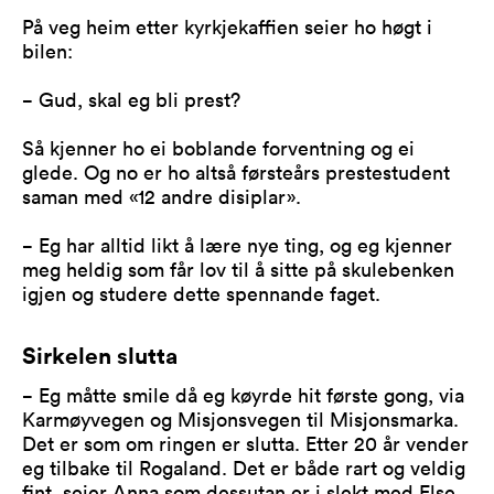
På veg heim etter kyrkjekaffien seier ho høgt i
bilen:
− Gud, skal eg bli prest?
Så kjenner ho ei boblande forventning og ei
glede. Og no er ho altså førsteårs prestestudent
saman med «12 andre disiplar».
− Eg har alltid likt å lære nye ting, og eg kjenner
meg heldig som får lov til å sitte på skulebenken
igjen og studere dette spennande faget.
Sirkelen slutta
− Eg måtte smile då eg køyrde hit første gong, via
Karmøyvegen og Misjonsvegen til Misjonsmarka.
Det er som om ringen er slutta. Etter 20 år vender
eg tilbake til Rogaland. Det er både rart og veldig
fint, seier Anna som dessutan er i slekt med Else