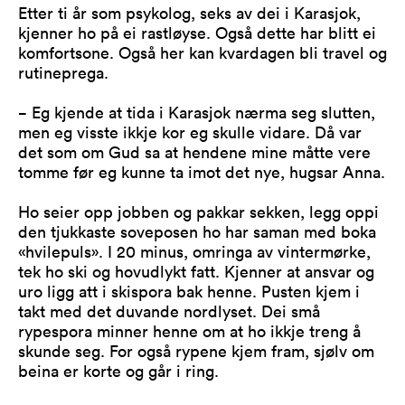
Etter ti år som psykolog, seks av dei i Karasjok,
kjenner ho på ei rastløyse. Også dette har blitt ei
komfortsone. Også her kan kvardagen bli travel og
rutineprega.
− Eg kjende at tida i Karasjok nærma seg slutten,
men eg visste ikkje kor eg skulle vidare. Då var
det som om Gud sa at hendene mine måtte vere
tomme før eg kunne ta imot det nye, hugsar Anna.
Ho seier opp jobben og pakkar sekken, legg oppi
den tjukkaste soveposen ho har saman med boka
«hvilepuls». I 20 minus, omringa av vintermørke,
tek ho ski og hovudlykt fatt. Kjenner at ansvar og
uro ligg att i skispora bak henne. Pusten kjem i
takt med det duvande nordlyset. Dei små
rypespora minner henne om at ho ikkje treng å
skunde seg. For også rypene kjem fram, sjølv om
beina er korte og går i ring.