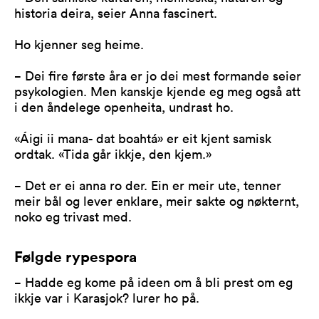
historia deira, seier Anna fascinert.
Ho kjenner seg heime.
− Dei fire første åra er jo dei mest formande seier
psykologien. Men kanskje kjende eg meg også att
i den åndelege openheita, undrast ho.
«Áigi ii mana- dat boahtá» er eit kjent samisk
ordtak. «Tida går ikkje, den kjem.»
− Det er ei anna ro der. Ein er meir ute, tenner
meir bål og lever enklare, meir sakte og nøkternt,
noko eg trivast med.
Følgde rypespora
− Hadde eg kome på ideen om å bli prest om eg
ikkje var i Karasjok? lurer ho på.