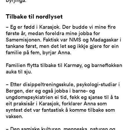
Tilbake til nordlyset
− Eg er fødd i Karasjok. Der budde vi mine fire
første år, medan foreldra mine jobba for
Samemisjonen. Faktisk var NMS og Madagaskar i
tankane først, men det let seg ikkje gjere for ein
familie på fem, byrjar Anna.
Familien flytta tilbake til Karmøy, og barneflokken
auka til sju.
− Etter disippeltreningsskule, psykologi-studiar i
Bergen, der eg også jobba i barne- og
ungdomspsykiatrien ei tid, fekk eg sjanse til å ta
eit praksisår i Karasjok, forklarer Anna som
syntest det var fantastisk å komme tilbake som
vaksen.
− Den samiske kulturen, menneska, naturen og