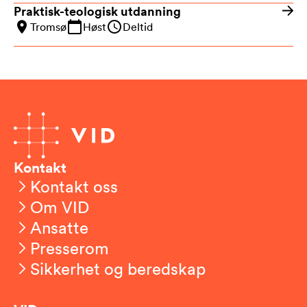
Praktisk-teologisk utdanning
Tromsø
Høst
Deltid
Kontakt
Kontakt oss
Om VID
Ansatte
Presserom
Sikkerhet og beredskap