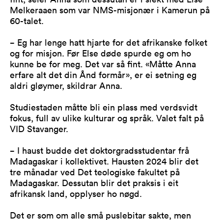
Melkeraaen som var NMS-misjonær i Kamerun på
60-talet.
− Eg har lenge hatt hjarte for det afrikanske folket
og for misjon. Før Else døde spurde eg om ho
kunne be for meg. Det var så fint. «Måtte Anna
erfare alt det din Ånd formår», er ei setning eg
aldri gløymer, skildrar Anna.
Studiestaden måtte bli ein plass med verdsvidt
fokus, full av ulike kulturar og språk. Valet falt på
VID Stavanger.
− I haust budde det doktorgradsstudentar frå
Madagaskar i kollektivet. Hausten 2024 blir det
tre månadar ved Det teologiske fakultet på
Madagaskar. Dessutan blir det praksis i eit
afrikansk land, opplyser ho nøgd.
Det er som om alle små puslebitar sakte, men