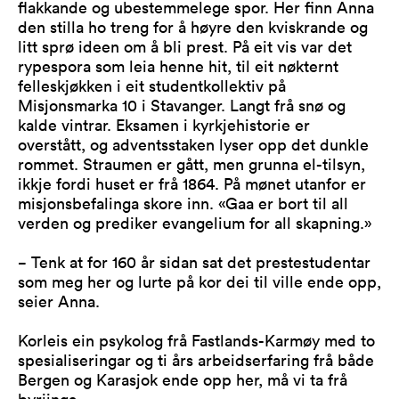
flakkande og ubestemmelege spor. Her finn Anna
den stilla ho treng for å høyre den kviskrande og
litt sprø ideen om å bli prest. På eit vis var det
rypespora som leia henne hit, til eit nøkternt
felleskjøkken i eit studentkollektiv på
Misjonsmarka 10 i Stavanger. Langt frå snø og
kalde vintrar. Eksamen i kyrkjehistorie er
overstått, og adventsstaken lyser opp det dunkle
rommet. Straumen er gått, men grunna el-tilsyn,
ikkje fordi huset er frå 1864. På mønet utanfor er
misjonsbefalinga skore inn. «Gaa er bort til all
verden og prediker evangelium for all skapning.»
− Tenk at for 160 år sidan sat det prestestudentar
som meg her og lurte på kor dei til ville ende opp,
seier Anna.
Korleis ein psykolog frå Fastlands-Karmøy med to
spesialiseringar og ti års arbeidserfaring frå både
Bergen og Karasjok ende opp her, må vi ta frå
byrjinga.