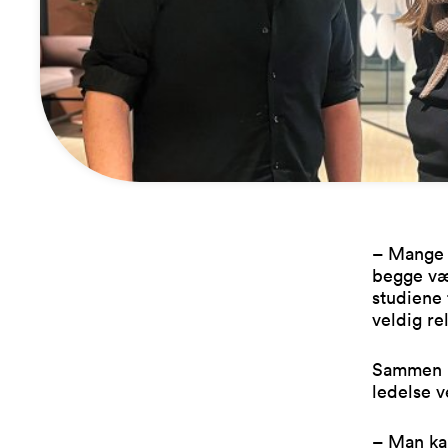
– Mange 
begge vær
studiene 
veldig re
Sammen m
ledelse v
– Man kan