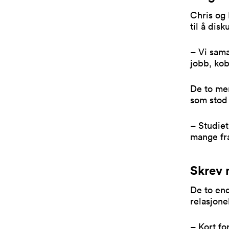
Chris og 
til å dis
– Vi sama
jobb, kob
De to men
som stod 
– Studiet
mange fra
Skrev 
De to en
relasjone
– Kort fo