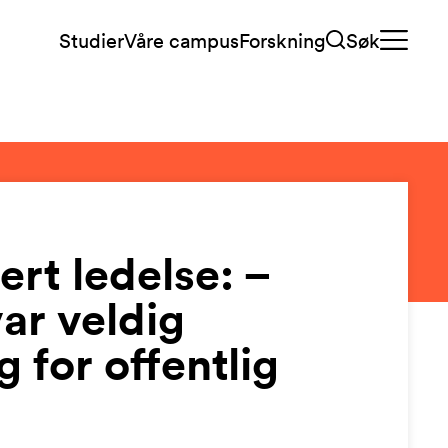
Studier
Våre campus
Forskning
Søk
ert ledelse: –
var veldig
 for offentlig