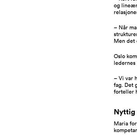
og lineær
relasjone
– Når man
strukture
Men det e
Oslo kom
ledernes
– Vi var 
fag. Det 
forteller
Nyttig
Maria for
kompetan