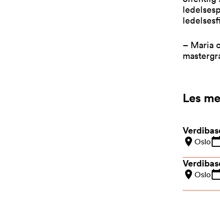
ledelses
ledelsesfi
– Maria o
mastergra
Les me
Verdibase
Oslo
Verdibase
Oslo