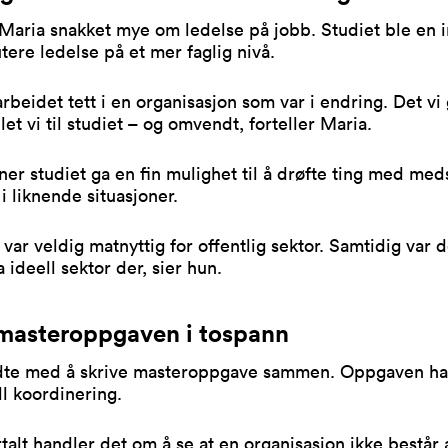
Maria snakket mye om ledelse på jobb. Studiet ble en 
kutere ledelse på et mer faglig nivå.
rbeidet tett i en organisasjon som var i endring. Det vi
let vi til studiet – og omvendt, forteller Maria.
er studiet ga en fin mulighet til å drøfte ting med me
i liknende situasjoner.
 var veldig matnyttig for offentlig sektor. Samtidig var 
 ideell sektor der, sier hun.
masteroppgaven i tospann
dte med å skrive masteroppgave sammen. Oppgaven ha
ll koordinering.
rtalt handler det om å se at en organisasjon ikke består