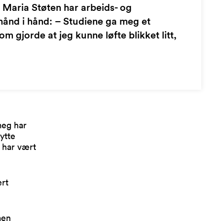
 Maria Støten har arbeids- og
hånd i hånd: – Studiene ga meg et
m gjorde at jeg kunne løfte blikket litt,
meg har
ytte
t har vært
rt
men