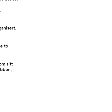
n.
anisert.
e to
om sitt
obben,