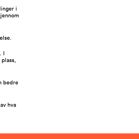
inger i
s gjennom
delse.
 I
 plass,
en bedre
 av hva