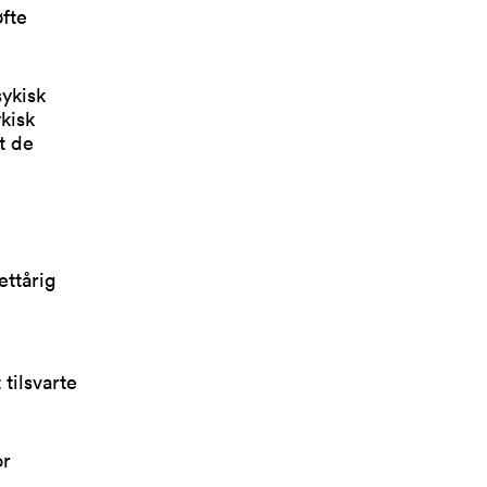
øfte
ykisk
kisk
t de
ettårig
tilsvarte
or