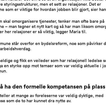
e styringsstrukturer, men et sett av relasjoner. Det er
ne som er viktige for hvordan jobben blir gjort, sier ha
 skal omorganisere tjenester, tenker man ofte bare på
ne – man tegner et nytt kart og så har man liksom omorg
r her relasjoner er så viktig, legger Maria til.
mune står overfor en bydelsreform, noe som påvirker d
 arbeidshverdag.
heldige og fikk en veileder som har relasjonell ledelse s
ga en styrke opp mot temaer som var veldig aktuelle i j
 hun.
 å ha den formelle kompetansen på plass
teller at mange av foreleserne var veldig dyktige, med
se som de to har kunnet dra nytte av.