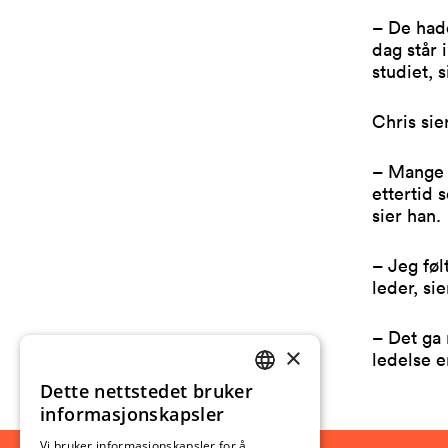
– De hadd
dag står i
studiet, 
Chris sie
– Mange i
ettertid 
sier han.
– Jeg føl
leder, si
– Det ga 
×
ledelse e
Dette nettstedet bruker
NORWEGIAN
informasjonskapsler
ENGLISH
Vi bruker informasjonskapsler for å