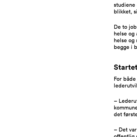
studiene 
blikket, 
De to jo
helse og 
helse og 
begge i 
Starte
For både 
lederutv
– Lederu
kommunen
det først
– Det var
offentli