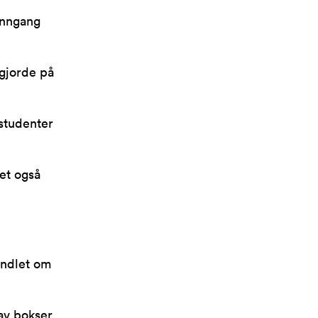
inngang
 gjorde på
dstudenter
det også
ndlet om
 av bokser