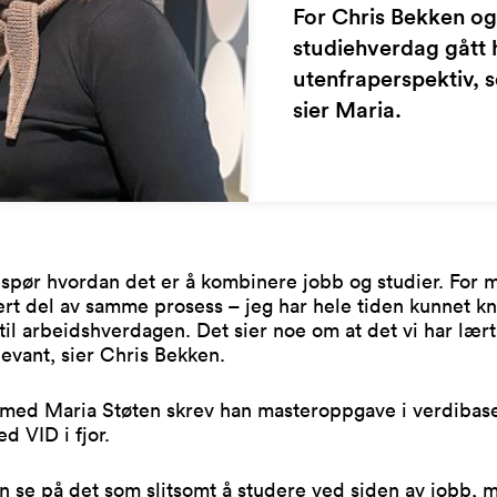
For Chris Bekken og
studiehverdag gått 
utenfraperspektiv, so
sier Maria.
spør hvordan det er å kombinere jobb og studier. For 
t del av samme prosess – jeg har hele tiden kunnet kn
til arbeidshverdagen. Det sier noe om at det vi har lær
levant, sier Chris Bekken.
ed Maria Støten skrev han masteroppgave i verdibase
ed VID i fjor.
 se på det som slitsomt å studere ved siden av jobb, 