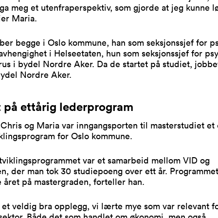
ga meg et utenfraperspektiv, som gjorde at jeg kunne l
sier Maria.
bber begge i Oslo kommune, han som seksjonssjef for ps
avhengighet i Helseetaten, hun som seksjonssjef for psy
rus i bydel Nordre Aker. Da de startet på studiet, jobbe
bydel Nordre Aker.
t på ettårig lederprogram
Chris og Maria var inngangsporten til masterstudiet et 
iklingsprogram for Oslo kommune.
tviklingsprogrammet var et samarbeid mellom VID og
, der man tok 30 studiepoeng over ett år. Programmet 
e året på mastergraden, forteller han.
 et veldig bra opplegg, vi lærte mye som var relevant f
g sektor. Både det som handlet om økonomi, men også