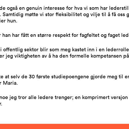
e også en genuin interesse for hva vi som har lederstill
. Samtidig møtte vi stor fleksibilitet og vilje til å få os
sier hun.
r han har fått en større respekt for fagfeltet og faget le
 offentlig sektor blir som meg kastet inn i en lederrolle.
ser jeg viktigheten av å ha den formelle kompetansen på
te at selv de 30 første studiepoengene gjorde meg til 
er Maria.
noe jeg tror alle ledere trenger; en komprimert versjon
r.