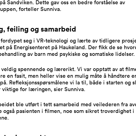
på Sandviken. Dette gav oss en bedre forståelse av
uppen, forteller Sunniva.
g, feiling og samarbeid
ordypet seg i VR-teknologi og lærte av tidligere prosje
et på Energisenteret på Haukeland. Der fikk de se hvo
behandling av barn med psykiske og somatiske lidelser.
 veldig spennende og lærerikt. Vi var opptatt av at film
re en fasit, men heller vise en mulig måte å håndtere e
 på. Refleksjonsspørsmålene vi la til, både i starten og s
r viktige for læringen, sier Sunniva.
idet ble utført i tett samarbeid med veilederen fra av
e også pasienten i filmen, noe som sikret troverdighet i
ene.