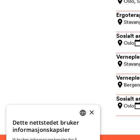
Oslo, 
Ergotera
Stavan
Sosialt a
Oslo
Verneple
Stavan
Verneplei
Bergen
Sosialt a
Oslo
×
Dette nettstedet bruker
NORWEGIAN
informasjonskapsler
ENGLISH
Vi bruker informasjonskapsler for å