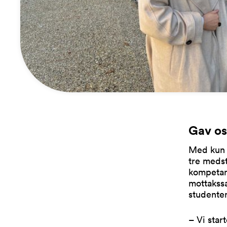
Gav os
Med kun 
tre medst
kompetans
mottakssa
studente
– Vi star