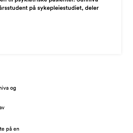
årsstudent på sykepleiestudiet, deler
niva og
av
rte på en