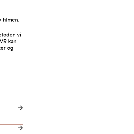
v filmen.
etoden vi
 VR kan
ter og