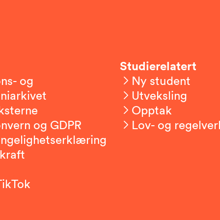
Studierelatert
ns- og
Ny student
niarkivet
Utveksling
ksterne
Opptak
onvern og GDPR
Lov- og regelver
engelighetserklæring
kraft
TikTok