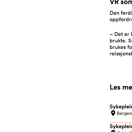
VR som
Den ferdi
oppfordre
– Det er 
brukte. S
brukes fo
relasjons
Les me
Sykeplei
Bergen
Sykepleie