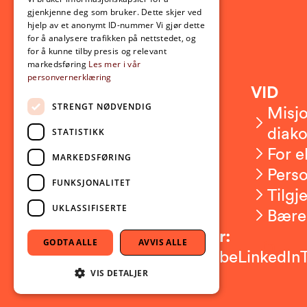
gjenkjenne deg som bruker. Dette skjer ved
hjelp av et anonymt ID-nummer Vi gjør dette
for å analysere trafikken på nettstedet, og
for å kunne tilby presis og relevant
markedsføring
Les mer i vår
personvernerklæring
Kontakt
VID
STRENGT NØDVENDIG
Kontakt oss
Misjo
Om VID
diako
STATISTIKK
Ansatte
For e
MARKEDSFØRING
Presserom
Pers
FUNKSJONALITET
Sikkerhet og beredskap
Tilgj
UKLASSIFISERTE
Bære
Følg oss på sosiale medier:
GODTA ALLE
AVVIS ALLE
Facebook
Instagram
Youtube
LinkedIn
VIS DETALJER