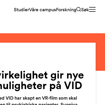
Studier
Våre campus
Forskning
Søk
virkelighet gir nye
uligheter på VID
d VID har skapt en VR-film som skal
n til psykiatriske pasienter. Sunniva