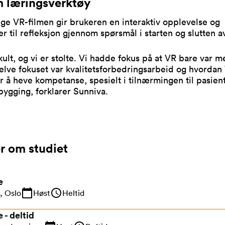
 læringsverktøy
ge VR-filmen gir brukeren en interaktiv opplevelse og
r til refleksjon gjennom spørsmål i starten og slutten a
kult, og vi er stolte. Vi hadde fokus på at VR bare var m
elve fokuset var kvalitetsforbedringsarbeid og hvordan
r å heve kompetanse, spesielt i tilnærmingen til pasien
bygging, forklarer Sunniva.
r om studiet
e
, Oslo
Høst
Heltid
 - deltid