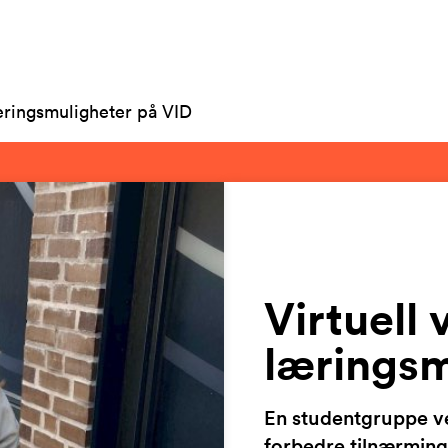
læringsmuligheter på VID
Virtuell 
læringsm
En studentgruppe ve
forbedre tilnærminge