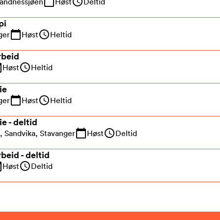
Sandnessjøen
Høst
Deltid
pi
ger
Høst
Heltid
rbeid
Høst
Heltid
ie
ger
Høst
Heltid
e - deltid
, Sandvika, Stavanger
Høst
Deltid
rbeid - deltid
Høst
Deltid