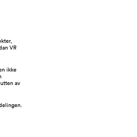
kter,
rdan VR
en ikke
n
lutten av
delingen.