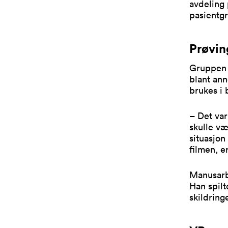
avdeling 
pasientgr
Prøvin
Gruppen f
blant ann
brukes i 
– Det var
skulle væ
situasjon
filmen, e
Manusarbe
Han spilt
skildring