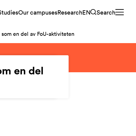
Studies
Our campuses
Research
EN
Search
d som en del av FoU-aktiviteten
om en del