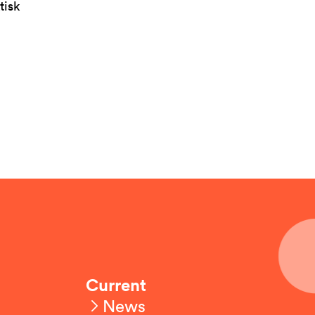
tisk
Current
News