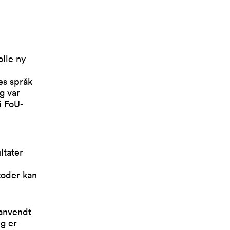
olle ny
es språk
g var
i FoU-
ultater
toder kan
 anvendt
ng er