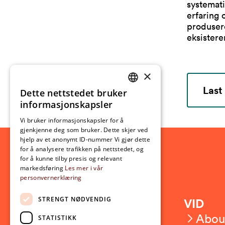
systemati
erfaring 
produsere
eksistere
×
Last
Dette nettstedet bruker
NORWEGIAN
informasjonskapsler
ENGLISH
Vi bruker informasjonskapsler for å
gjenkjenne deg som bruker. Dette skjer ved
hjelp av et anonymt ID-nummer Vi gjør dette
for å analysere trafikken på nettstedet, og
for å kunne tilby presis og relevant
markedsføring
Les mer i vår
personvernerklæring
STRENGT NØDVENDIG
Contact
VID
Contact us
Abou
STATISTIKK