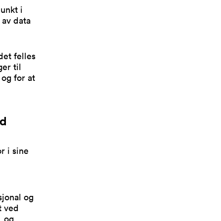
unkt i
 av data
det felles
er til
og for at
id
r i sine
sjonal og
t ved
, og