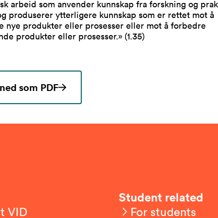
sk arbeid som anvender kunnskap fra forskning og prak
og produserer ytterligere kunnskap som er rettet mot å
 nye produkter eller prosesser eller mot å forbedre
nde produkter eller prosesser.» (1.35)
 ned som PDF
Student related
t VID
For students