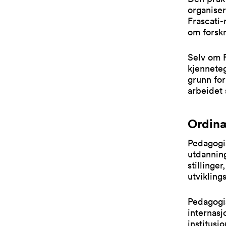
organiser
Frascati-
om forskn
Selv om F
kjenneteg
grunn for
arbeidet 
Ordinæ
Pedagogis
utdanning
stillinge
utvikling
Pedagogis
internasj
institusj