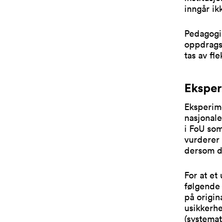
inngår ik
Pedagogi
oppdrags-
tas av fl
Eksper
Eksperime
nasjonale
i FoU som
vurderer 
dersom de
For at et
følgende 
på origin
usikkerhet
(systemat