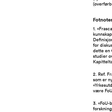
(overførb
Fotnote
1. «Frasc
kunnskap,
Definisjo
for disku
dette en
studier o
Kapittelt
2. Ref. Fr
som er ny
«Yrkesut
være FoU
3. «FoU-b
forskning