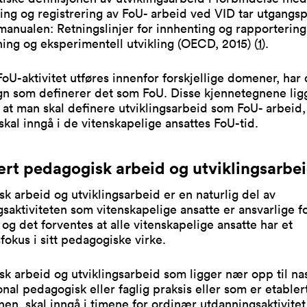
ing og registrering av FoU- arbeid ved VID tar utgangsp
manualen: Retningslinjer for innhenting og rapportering
ing og eksperimentell utvikling (OECD, 2015) (
1
).
oU-aktivitet utføres innenfor forskjellige domener, har 
n som definerer det som FoU. Disse kjennetegnene ligg
 at man skal definere utviklingsarbeid som FoU- arbeid, 
skal inngå i de vitenskapelige ansattes FoU-tid.
rt pedagogisk arbeid og utviklingsarbe
k arbeid og utviklingsarbeid er en naturlig del av
saktiviteten som vitenskapelige ansatte er ansvarlige fo
r, og det forventes at alle vitenskapelige ansatte har et
sfokus i sitt pedagogiske virke.
k arbeid og utviklingsarbeid som ligger nær opp til na
onal pedagogisk eller faglig praksis eller som er etabler
onen, skal inngå i timene for ordinær utdanningsaktivitet