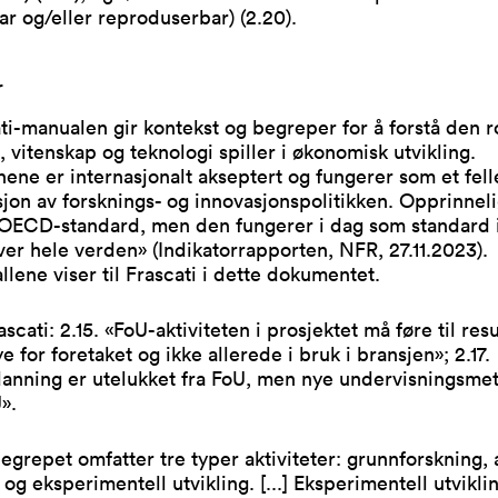
ar og/eller reproduserbar) (2.20).
r
ati-manualen gir kontekst og begreper for å forstå den r
 vitenskap og teknologi spiller i økonomisk utvikling.
nene er internasjonalt akseptert og fungerer som et fell
sjon av forsknings- og innovasjonspolitikken. Opprinneli
 OECD-standard, men den fungerer i dag som standard 
ver hele verden» (Indikatorrapporten, NFR, 27.11.2023).
allene viser til Frascati i dette dokumentet.
ascati: 2.15. «FoU-aktiviteten i prosjektet må føre til res
e for foretaket og ikke allerede i bruk i bransjen»; 2.17.
danning er utelukket fra FoU, men nye undervisningsme
».
egrepet omfatter tre typer aktiviteter: grunnforskning,
 og eksperimentell utvikling. [...] Eksperimentell utvikli