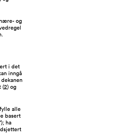
inære- og
ovedregel
n.
rt i det
kan inngå
m dekanen
 (
2
) og
ylle alle
re basert
); ha
udsjettert