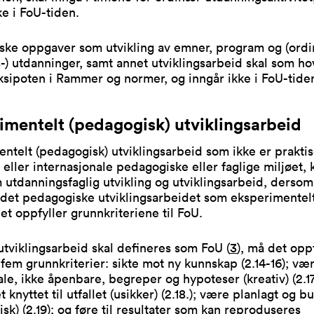
ke i FoU-tiden.
ske oppgaver som utvikling av emner, program og (ord
) utdanninger, samt annet utviklingsarbeid skal som h
eksipoten i Rammer og normer, og inngår ikke i FoU-tide
imentelt (pedagogisk) utviklingsarbeid
ntelt (pedagogisk) utviklingsarbeid som ikke er praktise
 eller internasjonale pedagogiske eller faglige miljøet, 
 utdanningsfaglig utvikling og utviklingsarbeid, derso
det pedagogiske utviklingsarbeidet som eksperimentelt
t oppfyller grunnkriteriene til FoU.
 utviklingsarbeid skal defineres som FoU (
3
), må det oppf
fem grunnkriterier: sikte mot ny kunnskap (2.14-16); væ
ale, ikke åpenbare, begreper og hypoteser (kreativ) (2.17
 knyttet til utfallet (usikker) (2.18.); være planlagt og b
isk) (2.19); og føre til resultater som kan reproduseres