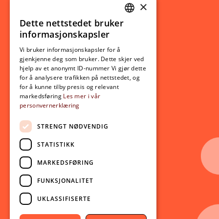
×
Studierelatert
Ny student
Dette nettstedet bruker
NORWEGIAN
informasjonskapsler
Utveksling
ENGLISH
Opptak
Vi bruker informasjonskapsler for å
gjenkjenne deg som bruker. Dette skjer ved
Lov- og regelverk
hjelp av et anonymt ID-nummer Vi gjør dette
for å analysere trafikken på nettstedet, og
for å kunne tilby presis og relevant
Aktuelt
markedsføring
Les mer i vår
personvernerklæring
Nyheter
Arrangementer
STRENGT NØDVENDIG
Nyhetsbrev
STATISTIKK
Ledige stillinger
MARKEDSFØRING
Følg oss på sosiale medier:
Facebook
FUNKSJONALITET
Instagram
UKLASSIFISERTE
Youtube