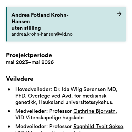
Andrea Fotland Krohn-
Hansen
uten stilling
andrea.krohn-hansen@vid.no
Prosjektperiode
mai 2023–mai 2026
Veiledere
Hovedveileder: Dr. Ida Wiig Sørensen MD,
PhD. Overlege ved Avd. for medisinsk
genetikk, Haukeland universitetssykehus.
Medveileder: Professor
Cathrine Bjorvatn
,
VID Vitenskapelige høgskole
Medveileder: Professor
Ragnhild Tveit Sekse
,