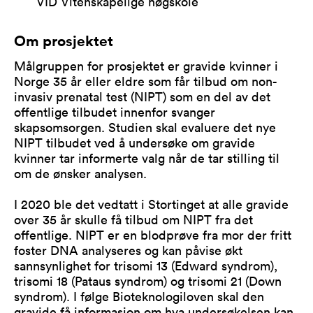
VID Vitenskapelige høgskole
Om prosjektet
Målgruppen for prosjektet er gravide kvinner i
Norge 35 år eller eldre som får tilbud om non-
invasiv prenatal test (NIPT) som en del av det
offentlige tilbudet innenfor svanger
skapsomsorgen. Studien skal evaluere det nye
NIPT tilbudet ved å undersøke om gravide
kvinner tar informerte valg når de tar stilling til
om de ønsker analysen.
I 2020 ble det vedtatt i Stortinget at alle gravide
over 35 år skulle få tilbud om NIPT fra det
offentlige. NIPT er en blodprøve fra mor der fritt
foster DNA analyseres og kan påvise økt
sannsynlighet for trisomi 13 (Edward syndrom),
trisomi 18 (Pataus syndrom) og trisomi 21 (Down
syndrom). I følge Bioteknologiloven skal den
gravide få informasjon om hva undersøkelsen kan