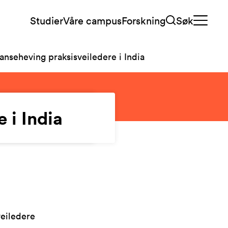
Studier
Våre campus
Forskning
Søk
nseheving praksisveiledere i India
 i India
veiledere