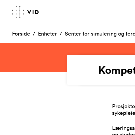
Forside
Enheter
Senter for simulering og fer
Kompeta
Prosjekte
sykepleie
Læringsak
og studen