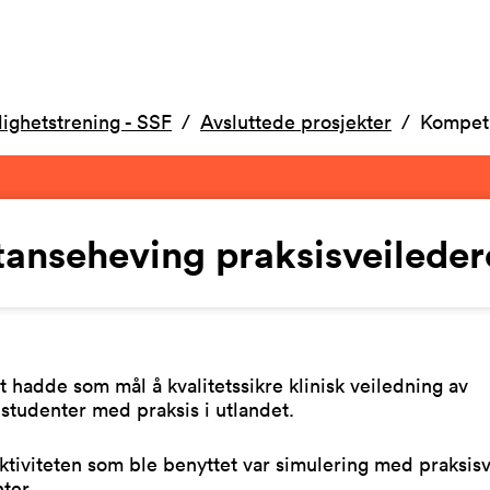
dighetstrening - SSF
Avsluttede prosjekter
Kompeta
nseheving praksisveiledere
t hadde som mål å kvalitetssikre klinisk veiledning av
studenter med praksis i utlandet.
tiviteten som ble benyttet var simulering med praksis
ter.