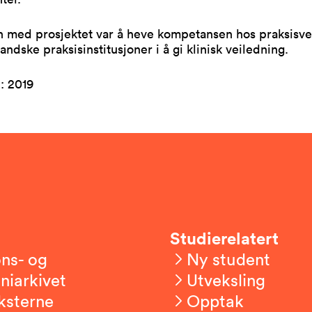
n med prosjektet var å heve kompetansen hos praksisve
andske praksisinstitusjoner i å gi klinisk veiledning.
t
: 2019
Studierelatert
ns- og
Ny student
niarkivet
Utveksling
ksterne
Opptak