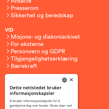
Ansatte
Presserom
Sikkerhet og beredskap
VID
Misjons- og diakoniarkivet
For eksterne
Personvern og GDPR
Tilgjengelighetserklæring
Bærekraft
×
Studierelatert
Ny student
Dette nettstedet bruker
NORWEGIAN
informasjonskapsler
Utveksling
ENGLISH
Opptak
Vi bruker informasjonskapsler for å
gjenkjenne deg som bruker. Dette skjer ved
Lov- og regelverk