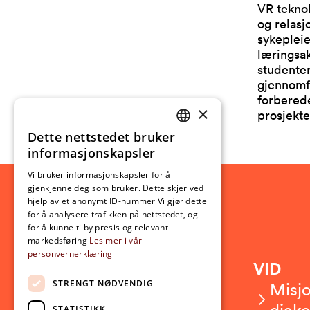
VR teknol
og relasj
sykepleie
læringsak
studenter
gjennomfø
forberede
×
prosjekte
Dette nettstedet bruker
NORWEGIAN
informasjonskapsler
ENGLISH
Vi bruker informasjonskapsler for å
gjenkjenne deg som bruker. Dette skjer ved
hjelp av et anonymt ID-nummer Vi gjør dette
for å analysere trafikken på nettstedet, og
for å kunne tilby presis og relevant
markedsføring
Les mer i vår
personvernerklæring
Kontakt
VID
STRENGT NØDVENDIG
Kontakt oss
Misjo
Om VID
diako
STATISTIKK