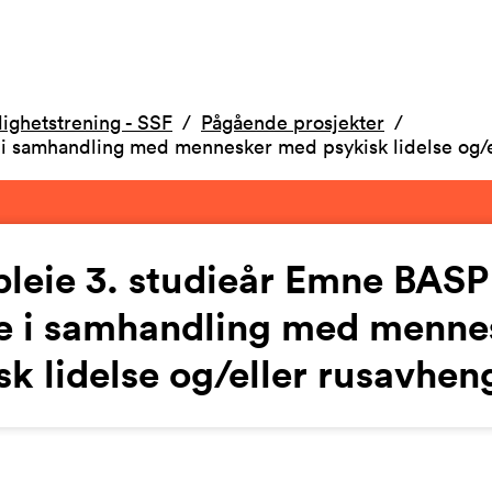
dighetstrening - SSF
Pågående prosjekter
i samhandling med mennesker med psykisk lidelse og/e
leie 3. studieår Emne BAS
e i samhandling med menn
sk lidelse og/eller rusavhen