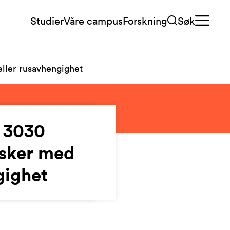
Studier
Våre campus
Forskning
Søk
ller rusavhengighet
P 3030
esker med
gighet