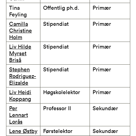
Tina
Offentlig ph.d.
Primær
Feyling
Camilla
Stipendiat
Primær
Christine
Holm
Liv Hilde
Stipendiat
Primær
Myrset
Briså
Stephen
Stipendiat
Primær
Rodriguez-
Elizalde
Liv Heidi
Høgskolelektor
Primær
Koppang
Per
Professor II
Sekundær
Lennart
Lorås
Lene Østby
Førstelektor
Sekundær