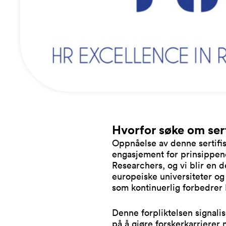
Hvorfor søke om ser
Oppnåelse av denne sertifise
engasjement for prinsippene
Researchers, og vi blir en d
europeiske universiteter og
som kontinuerlig forbedrer 
Denne forpliktelsen signalis
på å gjøre forskerkarrierer 