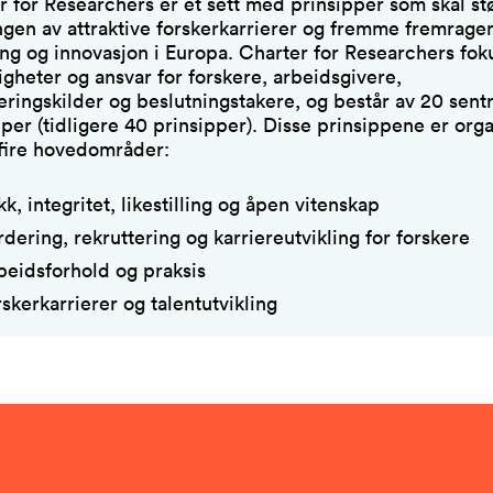
r for Researchers er et sett med prinsipper som skal st
ingen av attraktive forskerkarrierer og fremme fremrag
ing og innovasjon i Europa. Charter for Researchers fok
igheter og ansvar for forskere, arbeidsgivere,
ieringskilder og beslutningstakere, og består av 20 sent
per (tidligere 40 prinsipper). Disse prinsippene er orga
fire hovedområder:
kk, integritet, likestilling og åpen vitenskap
rdering, rekruttering og karriereutvikling for forskere
beidsforhold og praksis
rskerkarrierer og talentutvikling