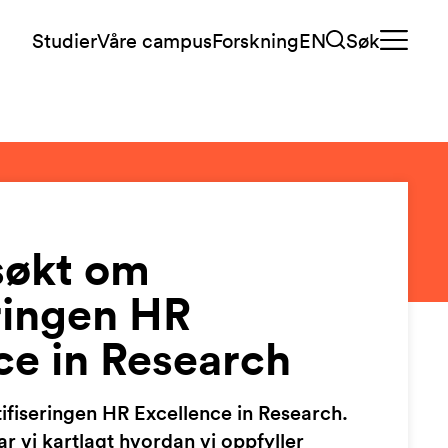
Studier
Våre campus
Forskning
EN
Søk
søkt om
eringen HR
ce in Research
ifiseringen HR Excellence in Research.
r vi kartlagt hvordan vi oppfyller