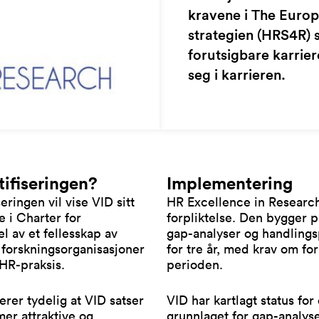
kravene i The Europ
strategien (HRS4R) 
forutsigbare karrier
seg i karrieren.
tifiseringen?
Implementering
ringen vil vise VID sitt
HR Excellence in Research
 i Charter for
forpliktelse. Den bygger p
el av et fellesskap av
gap-analyser og handlings
 forskningsorganisasjoner
for tre år, med krav om fo
HR-praksis.
perioden.
erer tydelig at VID satser
VID har kartlagt status fo
mer attraktive og
grunnlaget for gap-analys