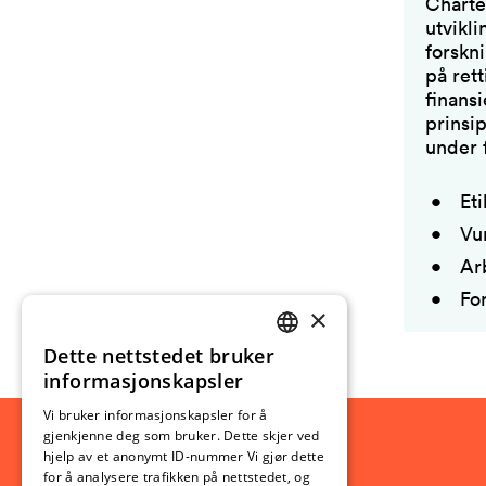
Charte
utvikl
forskn
på rett
finans
prinsip
under 
Eti
Vu
Ar
Fo
×
Dette nettstedet bruker
NORWEGIAN
informasjonskapsler
ENGLISH
Vi bruker informasjonskapsler for å
gjenkjenne deg som bruker. Dette skjer ved
hjelp av et anonymt ID-nummer Vi gjør dette
for å analysere trafikken på nettstedet, og