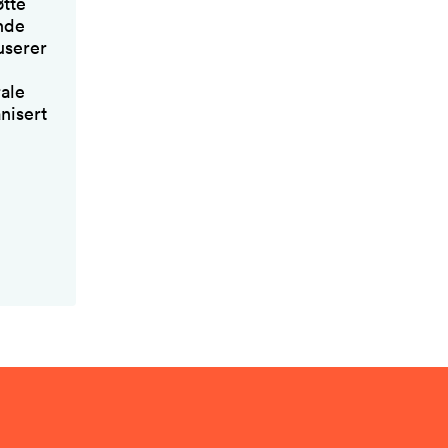
øtte
ende
userer
rale
nisert