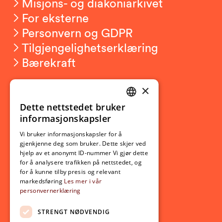
Misjons- og diakoniarkivet
For eksterne
Personvern og GDPR
Tilgjengelighetserklæring
Bærekraft
×
Studierelatert
Ny student
Dette nettstedet bruker
NORWEGIAN
informasjonskapsler
Utveksling
ENGLISH
Opptak
Vi bruker informasjonskapsler for å
gjenkjenne deg som bruker. Dette skjer ved
Lov- og regelverk
hjelp av et anonymt ID-nummer Vi gjør dette
for å analysere trafikken på nettstedet, og
for å kunne tilby presis og relevant
Aktuelt
markedsføring
Les mer i vår
personvernerklæring
Nyheter
Arrangementer
STRENGT NØDVENDIG