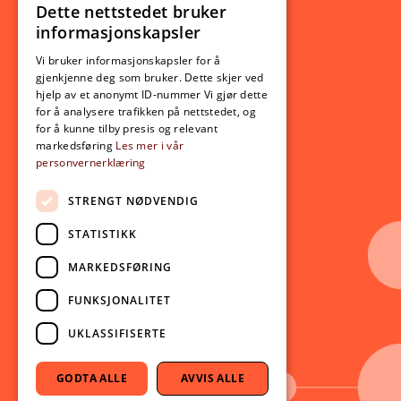
Ny student
Dette nettstedet bruker
NORWEGIAN
informasjonskapsler
Utveksling
ENGLISH
Opptak
Vi bruker informasjonskapsler for å
gjenkjenne deg som bruker. Dette skjer ved
Lov- og regelverk
hjelp av et anonymt ID-nummer Vi gjør dette
for å analysere trafikken på nettstedet, og
for å kunne tilby presis og relevant
Aktuelt
markedsføring
Les mer i vår
personvernerklæring
Nyheter
Arrangementer
STRENGT NØDVENDIG
Nyhetsbrev
STATISTIKK
Ledige stillinger
MARKEDSFØRING
Følg oss på sosiale medier:
Facebook
FUNKSJONALITET
Instagram
UKLASSIFISERTE
Youtube
LinkedIn
GODTA ALLE
AVVIS ALLE