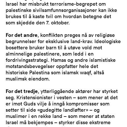
Israel har misbrukt terrorisme-begrepet om
palestinske sivilsamfunnsorganisasjoner kan ikke
brukes til å kaste tvil om hvordan betegne det
som skjedde den 7. oktober.
For det andre
, konflikten preges nå av religiøse
begrunnelser for eksklusive land-krav. Ideologiske
bosettere bruker barn til å utøve vold mot
alminnelige palestinere, som ledd i en
fordrivingsstrategi. Hamas og andre islamistiske
motstandsbevegelser oppfatter hele det
historiske Palestina som islamsk waqf, altså
muslimsk eiendom.
For det tredje
, ytterliggående aktører har styrket
seg. Kristensionister i vesten – som mener at det
er imot Guds vilje å inngå kompromisser som
setter til side «gudegitte landløfter» – og
muslimer i en rekke land – som mener at staten
Israel må bekjempes – styrker disse ekstreme