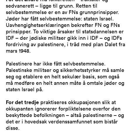
sedvanerett – ligge til grunn. Retten til
selvbestemmelse er en av FNs grunnprinsipper.
Jøder har fått selvbestemmelse: staten Israel.
Uavhengighetserklæringen bekrefter FN og FNs
prinsipper. To viktige årsaker til statsdannelsen er
IDF – der jødiske militser gikk inn i IDF – og IDFs
fordriving av palestinere, i tråd med plan Dalet fra
mars 1948.
Palestinere har ikke fått selvbestemmelse.
Palestinske militser og sikkerhetsstyrker må samle
seg og etablere en helt sekulær basis, som også
må medføre en helt annen måte å omtale jøder og
staten Israel på.
For det tredje
praktiseres okkupasjonen slik at
okkupanten ignorerer forpliktelsene overfor den
beskyttede befolkningen – altså palestinerne – og
det er i hovedsak verdenssamfunnet som bistår
disse.