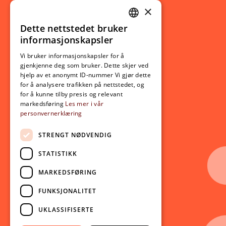
×
Studierelatert
Ny student
Dette nettstedet bruker
NORWEGIAN
informasjonskapsler
Utveksling
ENGLISH
Opptak
Vi bruker informasjonskapsler for å
gjenkjenne deg som bruker. Dette skjer ved
Lov- og regelverk
hjelp av et anonymt ID-nummer Vi gjør dette
for å analysere trafikken på nettstedet, og
for å kunne tilby presis og relevant
Aktuelt
markedsføring
Les mer i vår
personvernerklæring
Nyheter
Arrangementer
STRENGT NØDVENDIG
Nyhetsbrev
STATISTIKK
Ledige stillinger
MARKEDSFØRING
Følg oss på sosiale medier:
Facebook
FUNKSJONALITET
Instagram
UKLASSIFISERTE
Youtube