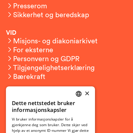
Presserom
Sikkerhet og beredskap
VID
Misjons- og diakoniarkivet
For eksterne
Personvern og GDPR
Tilgjengelighetserklæring
Bærekraft
×
Studierelatert
Ny student
Dette nettstedet bruker
NORWEGIAN
informasjonskapsler
Utveksling
ENGLISH
Opptak
Vi bruker informasjonskapsler for å
gjenkjenne deg som bruker. Dette skjer ved
Lov- og regelverk
hjelp av et anonymt ID-nummer Vi gjør dette