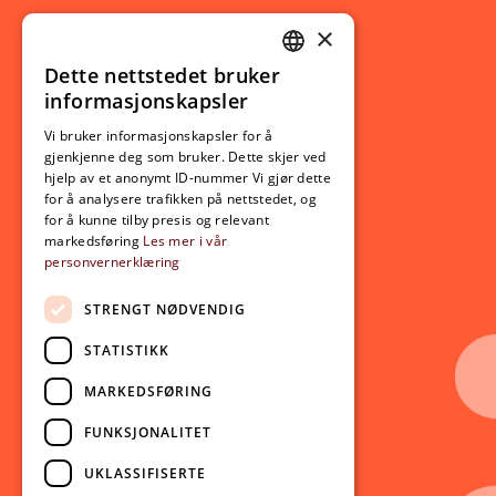
×
Studierelatert
Ny student
Dette nettstedet bruker
NORWEGIAN
informasjonskapsler
Utveksling
ENGLISH
Opptak
Vi bruker informasjonskapsler for å
gjenkjenne deg som bruker. Dette skjer ved
Lov- og regelverk
hjelp av et anonymt ID-nummer Vi gjør dette
for å analysere trafikken på nettstedet, og
for å kunne tilby presis og relevant
Aktuelt
markedsføring
Les mer i vår
personvernerklæring
Nyheter
Arrangementer
STRENGT NØDVENDIG
Nyhetsbrev
STATISTIKK
Ledige stillinger
MARKEDSFØRING
Følg oss på sosiale medier:
Facebook
FUNKSJONALITET
Instagram
UKLASSIFISERTE