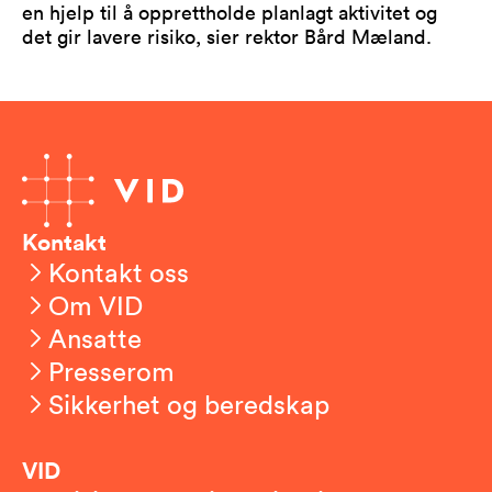
en hjelp til å opprettholde planlagt aktivitet og
det gir lavere risiko, sier rektor Bård Mæland.
Kontakt
Kontakt oss
Om VID
Ansatte
Presserom
Sikkerhet og beredskap
VID