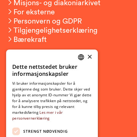
Misjons- og diakoniarkivet
For eksterne
Personvern og GDPR
Tilgjengelighetserklæring
Bærekraft
×
Studierelatert
Ny student
Dette nettstedet bruker
NORWEGIAN
informasjonskapsler
Utveksling
ENGLISH
Opptak
Vi bruker informasjonskapsler for å
gjenkjenne deg som bruker. Dette skjer ved
Lov- og regelverk
hjelp av et anonymt ID-nummer Vi gjør dette
for å analysere trafikken på nettstedet, og
for å kunne tilby presis og relevant
Aktuelt
markedsføring
Les mer i vår
personvernerklæring
Nyheter
Arrangementer
STRENGT NØDVENDIG