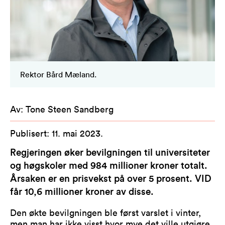
Rektor Bård Mæland.
Av
:
Tone Steen Sandberg
Publisert
:
11. mai 2023
.
Regjeringen øker bevilgningen til universiteter
og høgskoler med 984 millioner kroner totalt.
Årsaken er en prisvekst på over 5 prosent. VID
får 10,6 millioner kroner av disse.
Den økte bevilgningen ble først varslet i vinter,
men man har ikke visst hvor mye det ville utgjøre.