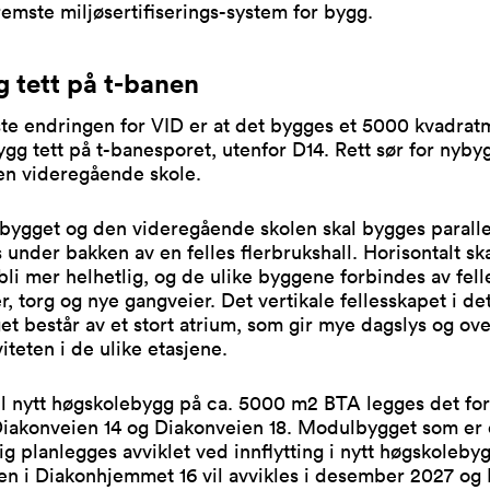
emste miljøsertifiserings-system for bygg.
 tett på t-banen
te endringen for VID er at det bygges et 5000 kvadrat
ygg tett på t-banesporet, utenfor D14. Rett sør for nyby
n videregående skole.
bygget og den videregående skolen skal bygges paralle
 under bakken av en felles flerbrukshall. Horisontalt sk
li mer helhetlig, og de ulike byggene forbindes av fell
r, torg og nye gangveier. Det vertikale fellesskapet i de
t består av et stort atrium, som gir mye dagslys og ove
viteten i de ulike etasjene.
 til nytt høgskolebygg på ca. 5000 m2 BTA legges det for
i Diakonveien 14 og Diakonveien 18. Modulbygget som er
ig planlegges avviklet ved innflytting i nytt høgskoleby
en i Diakonhjemmet 16 vil avvikles i desember 2027 og 