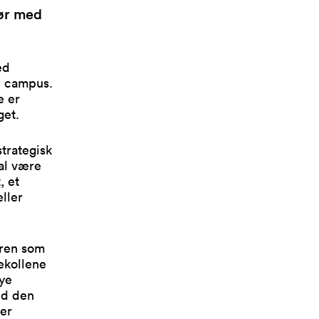
tør med
ed
e campus.
e er
get.
strategisk
al være
, et
eller
uren som
kekollene
nye
ed den
ter