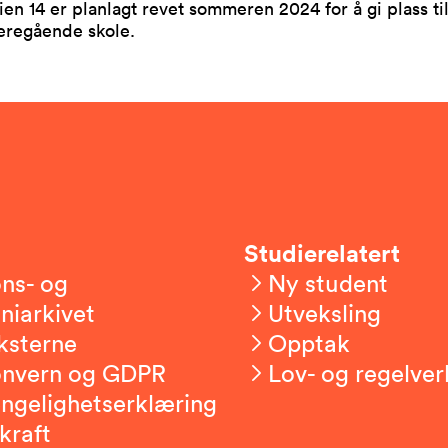
en 14 er planlagt revet sommeren 2024 for å gi plass ti
eregående skole.
Studierelatert
ns- og
Ny student
niarkivet
Utveksling
ksterne
Opptak
onvern og GDPR
Lov- og regelver
engelighetserklæring
kraft