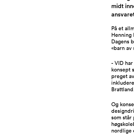
midt inn
ansvaret
På et al
Henning L
Dagens b
«barn av 
- VID har
konsept s
preget av
inkludere
Brattland
Og konsep
designdri
som står 
høgskoleb
nordlige 