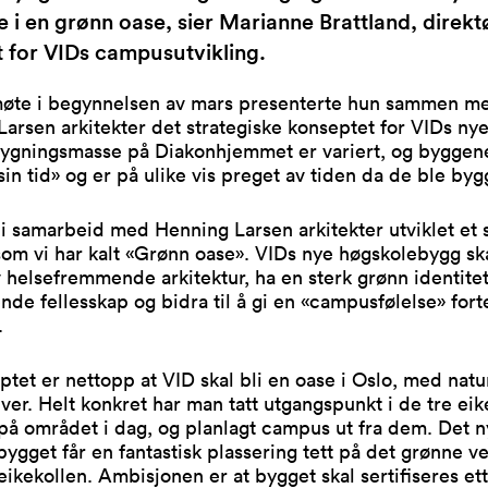
e i en grønn oase, sier Marianne Brattland, direk
 for VIDs campusutvikling.
lmøte i begynnelsen av mars presenterte hun sammen m
arsen arkitekter det strategiske konseptet for VIDs ny
ygningsmasse på Diakonhjemmet er variert, og byggen
sin tid» og er på ulike vis preget av tiden da de ble byg
 i samarbeid med Henning Larsen arkitekter utviklet et 
om vi har kalt «Grønn oase». VIDs nye høgskolebygg sk
 helsefremmende arkitektur, ha en sterk grønn identitet
nde fellesskap og bidra til å gi en «campusfølelse» fort
.
tet er nettopp at VID skal bli en oase i Oslo, med nat
ver. Helt konkret har man tatt utgangspunkt i de tre ei
på området i dag, og planlagt campus ut fra dem. Det 
ygget får en fantastisk plassering tett på det grønne v
eikekollen. Ambisjonen er at bygget skal sertifiseres et