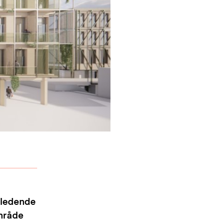
 ledende
mråde