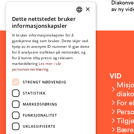
Diakonvei
×
av ny vid
Dette nettstedet bruker
NORWEGIAN
informasjonskapsler
ENGLISH
Vi bruker informasjonskapsler for å
gjenkjenne deg som bruker. Dette skjer ved
hjelp av et anonymt ID-nummer Vi gjør dette
for å analysere trafikken på nettstedet, og
for å kunne tilby presis og relevant
markedsføring
Les mer i vår
personvernerklæring
Kontakt
VID
STRENGT NØDVENDIG
Kontakt oss
Misjo
Om VID
diako
STATISTIKK
Ansatte
For e
MARKEDSFØRING
Presserom
Pers
FUNKSJONALITET
Sikkerhet og beredskap
Tilgj
UKLASSIFISERTE
Bære