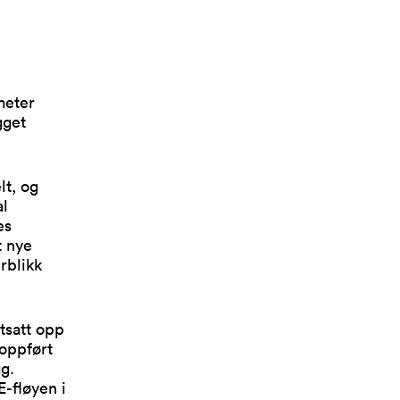
meter
gget
lt, og
al
es
t nye
rblikk
tsatt opp
 oppført
gg.
E-fløyen i