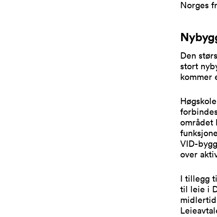
Norges fr
Nybygg
Den størs
stort nyb
kommer e
Høgskole
forbindes
området b
funksjone
VID-bygge
over akti
I tillegg
til leie 
midlertid
Leieavtal