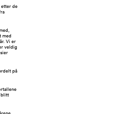
 etter de
fra
 med,
et med
r. Vi er
er veldig
 sier
ordelt på
rtallene
blitt
 årene