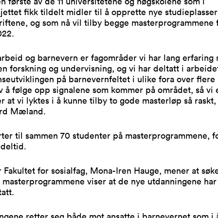
n første av de 11 universitetene og høgskolene som i
jettet fikk tildelt midler til å opprette nye studieplasser
riftene, og som nå vil tilby begge masterprogrammene 
022.
 arbeid og barnevern er fagområder vi har lang erfaring
n forskning og undervisning, og vi har deltatt i arbeid
eutviklingen på barnevernfeltet i ulike fora over flere å
v å følge opp signalene som kommer på området, så vi 
er at vi lyktes i å kunne tilby to gode masterløp så raskt,
ård Mæland.
arter til sammen 70 studenter på masterprogrammene, f
 deltid.
 Fakultet for sosialfag, Mona-Iren Hauge, mener at søke
e masterprogrammene viser at de nye utdanningene har 
att.
ngene retter seg både mot ansatte i barnevernet som i