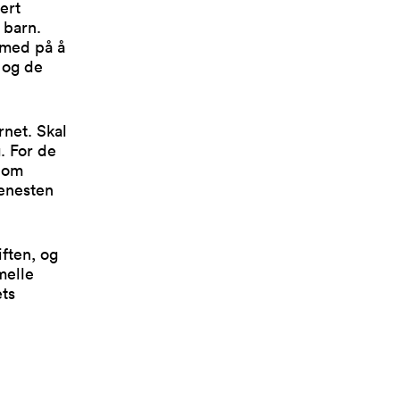
ert
e barn.
 med på å
D og de
rnet. Skal
. For de
v om
jenesten
ften, og
melle
ts