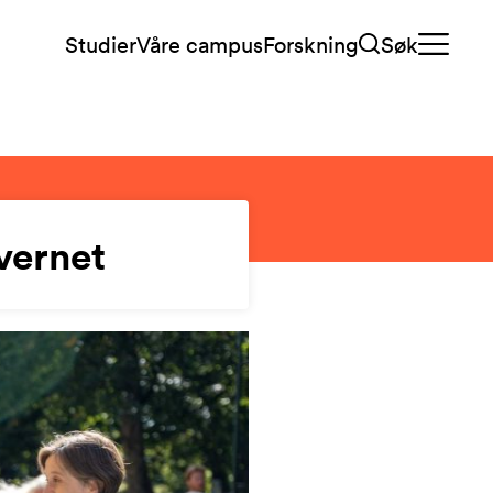
Studier
Våre campus
Forskning
Søk
vernet