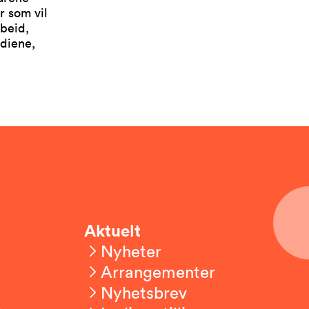
r som vil
rbeid,
udiene,
Aktuelt
Nyheter
Arrangementer
Nyhetsbrev