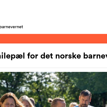
 barnevernet
milepæl for det norske barne