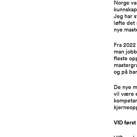
Norge va
kunnskap b
Jeg har s
løfte det
nye mast
Fra 2022 
man jobb
fleste o
mastergra
og på bar
De nye ma
vil være 
kompetan
kjerneop
VID førs