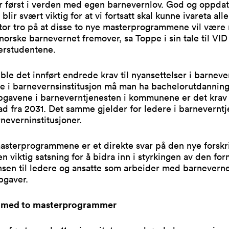
r først i verden med egen barnevernlov. God og oppdat
lir svært viktig for at vi fortsatt skal kunne ivareta all
tor tro på at disse to nye masterprogrammene vil være
 norske barnevernet fremover, sa Toppe i sin tale til VI
erstudentene.
ble det innført endrede krav til nyansettelser i barneve
e i barnevernsinstitusjon må man ha bachelorutdanning
ppgavene i barneverntjenesten i kommunene er det kra
d fra 2031. Det samme gjelder for ledere i barnevernt
neverninstitusjoner.
sterprogrammene er et direkte svar på den nye forskri
en viktig satsning for å bidra inn i styrkingen av den for
sen til ledere og ansatte som arbeider med barneverne
pgaver.
t med to masterprogrammer