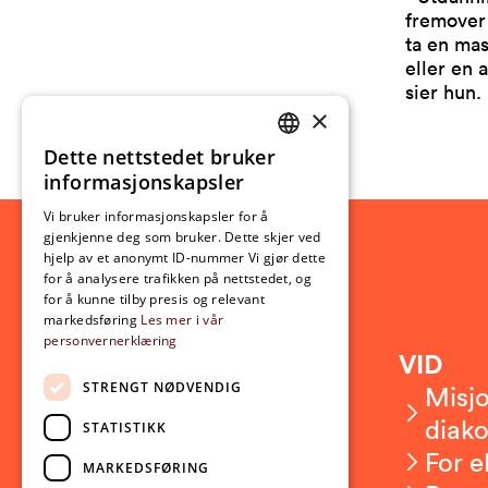
fremover 
ta en mas
eller en 
sier hun.
×
Dette nettstedet bruker
NORWEGIAN
informasjonskapsler
ENGLISH
Vi bruker informasjonskapsler for å
gjenkjenne deg som bruker. Dette skjer ved
hjelp av et anonymt ID-nummer Vi gjør dette
for å analysere trafikken på nettstedet, og
for å kunne tilby presis og relevant
markedsføring
Les mer i vår
personvernerklæring
Kontakt
VID
STRENGT NØDVENDIG
Kontakt oss
Misjo
Om VID
diako
STATISTIKK
Ansatte
For e
MARKEDSFØRING