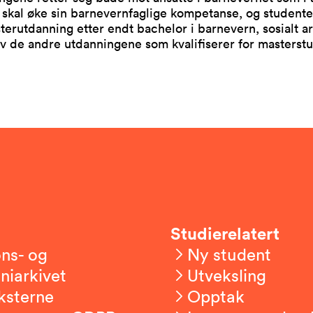
skal øke sin barnevernfaglige kompetanse, og studente
terutdanning etter endt bachelor i barnevern, sosialt a
av de andre utdanningene som kvalifiserer for masterst
Studierelatert
ns- og
Ny student
niarkivet
Utveksling
ksterne
Opptak