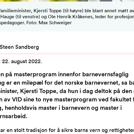
familieminister, Kjersti Toppe (til høyre) ble blant annet møtt a
Hauge (til venstre) og Ole Henrik Kråkenes, leder for profesjon
spedagoger. Foto: Max Schweiger
 Steen Sandberg
:
22. august 2022
.
en på masterprogram innenfor barnevernsfaglig
g er en milepæl for det norske barnevernet, sa b
inister, Kjersti Toppe, da hun i dag deltok på den o
 av VID sine to nye masterprogram ved fakultet 
g, henholdsvis master i barnevern og master i
rnsarbeid.
ar en stolt tradisjon for å sikre barns vern og rettighete