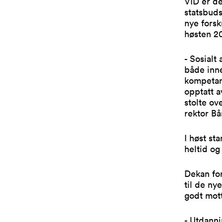
VID er de
statsbuds
nye forsk
høsten 2
- Sosialt
både inne
kompetans
opptatt a
stolte ov
rektor B
I høst st
heltid og
Dekan for
til de ny
godt mott
- Utdanni