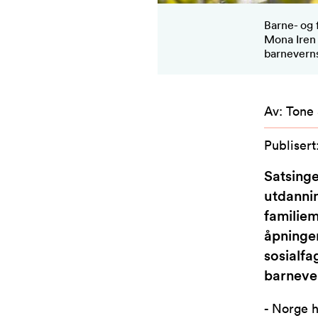
Barne- og 
Mona Iren 
barnevern
Av
:
Tone
Publisert
Satsing
utdannin
familiem
åpningen
sosialfa
barneve
- Norge h