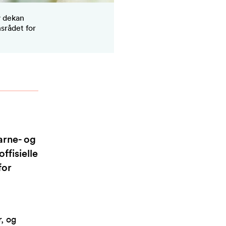
v dekan
srådet for
arne- og
ffisielle
for
r, og