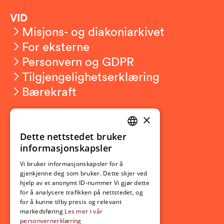
VID
Misjons- og diakoniarkivet
For eksterne
Personvern og GDPR
Tilgjengelighetserklæring
Bærekraft
×
Studierelatert
Ny student
Dette nettstedet bruker
NORWEGIAN
informasjonskapsler
Utveksling
ENGLISH
Opptak
Vi bruker informasjonskapsler for å
gjenkjenne deg som bruker. Dette skjer ved
Lov- og regelverk
hjelp av et anonymt ID-nummer Vi gjør dette
for å analysere trafikken på nettstedet, og
for å kunne tilby presis og relevant
Aktuelt
markedsføring
Les mer i vår
personvernerklæring