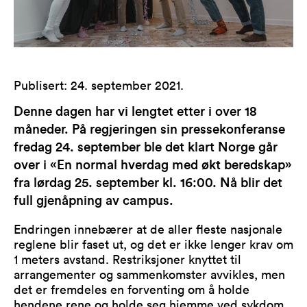
Publisert
:
24. september 2021
.
Denne dagen har vi lengtet etter i over 18
måneder. På regjeringen sin pressekonferanse
fredag 24. september ble det klart Norge går
over i «En normal hverdag med økt beredskap»
fra lørdag 25. september kl. 16:00. Nå blir det
full gjenåpning av campus.
Endringen innebærer at de aller fleste nasjonale
reglene blir faset ut, og det er ikke lenger krav om
1 meters avstand. Restriksjoner knyttet til
arrangementer og sammenkomster avvikles, men
det er fremdeles en forventing om å holde
hendene rene og holde seg hjemme ved sykdom.