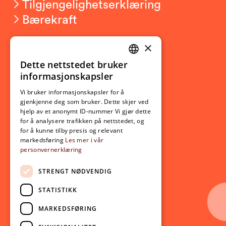
Tilgjengelighetserklæring
Bærekraft
×
Studierelatert
Ny student
Dette nettstedet bruker
NORWEGIAN
informasjonskapsler
Utveksling
ENGLISH
Opptak
Vi bruker informasjonskapsler for å
gjenkjenne deg som bruker. Dette skjer ved
Lov- og regelverk
hjelp av et anonymt ID-nummer Vi gjør dette
for å analysere trafikken på nettstedet, og
for å kunne tilby presis og relevant
Aktuelt
markedsføring
Les mer i vår
personvernerklæring
Nyheter
Arrangementer
STRENGT NØDVENDIG
Nyhetsbrev
STATISTIKK
Ledige stillinger
MARKEDSFØRING
Følg oss på sosiale medier: