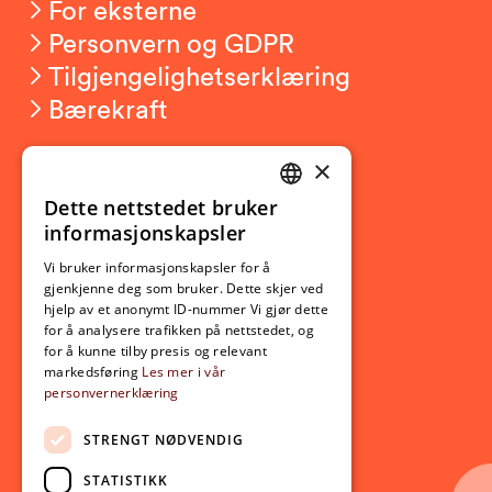
For eksterne
Personvern og GDPR
Tilgjengelighetserklæring
Bærekraft
×
Studierelatert
Ny student
Dette nettstedet bruker
NORWEGIAN
informasjonskapsler
Utveksling
ENGLISH
Opptak
Vi bruker informasjonskapsler for å
gjenkjenne deg som bruker. Dette skjer ved
Lov- og regelverk
hjelp av et anonymt ID-nummer Vi gjør dette
for å analysere trafikken på nettstedet, og
for å kunne tilby presis og relevant
Aktuelt
markedsføring
Les mer i vår
personvernerklæring
Nyheter
Arrangementer
STRENGT NØDVENDIG
Nyhetsbrev
STATISTIKK