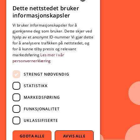
Ny student
Dette nettstedet bruker
NORWEGIAN
informasjonskapsler
Utveksling
ENGLISH
Opptak
Vi bruker informasjonskapsler for å
gjenkjenne deg som bruker. Dette skjer ved
Lov- og regelverk
hjelp av et anonymt ID-nummer Vi gjør dette
for å analysere trafikken på nettstedet, og
for å kunne tilby presis og relevant
Aktuelt
markedsføring
Les mer i vår
personvernerklæring
Nyheter
Arrangementer
STRENGT NØDVENDIG
Nyhetsbrev
STATISTIKK
Ledige stillinger
MARKEDSFØRING
Følg oss på sosiale medier:
Facebook
FUNKSJONALITET
Instagram
UKLASSIFISERTE
Youtube
LinkedIn
GODTA ALLE
AVVIS ALLE