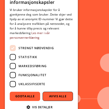
informasjonskapsler
Utveksling
ENGLISH
Opptak
Vi bruker informasjonskapsler for å
gjenkjenne deg som bruker. Dette skjer ved
Lov- og regelverk
hjelp av et anonymt ID-nummer Vi gjør dette
for å analysere trafikken på nettstedet, og
for å kunne tilby presis og relevant
Aktuelt
markedsføring
Les mer i vår
personvernerklæring
Nyheter
Arrangementer
STRENGT NØDVENDIG
Nyhetsbrev
STATISTIKK
Ledige stillinger
MARKEDSFØRING
Følg oss på sosiale medier:
Facebook
FUNKSJONALITET
Instagram
UKLASSIFISERTE
Youtube
LinkedIn
GODTA ALLE
AVVIS ALLE
TikTok
VIS DETALJER