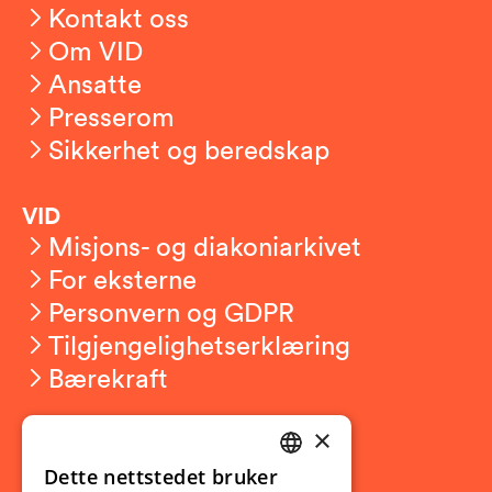
Kontakt oss
Om VID
Ansatte
Presserom
Sikkerhet og beredskap
VID
Misjons- og diakoniarkivet
For eksterne
Personvern og GDPR
Tilgjengelighetserklæring
Bærekraft
×
Studierelatert
Ny student
Dette nettstedet bruker
NORWEGIAN