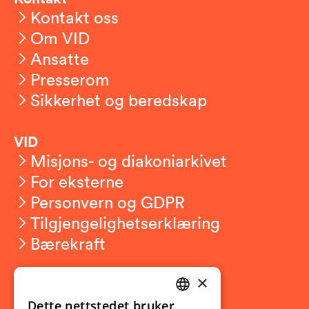
Kontakt oss
Om VID
Ansatte
Presserom
Sikkerhet og beredskap
VID
Misjons- og diakoniarkivet
For eksterne
Personvern og GDPR
Tilgjengelighetserklæring
Bærekraft
×
Studierelatert
Ny student
Dette nettstedet bruker