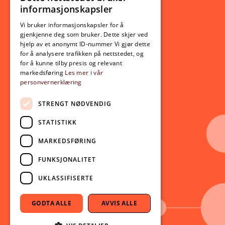
NORWEGIAN
informasjonskapsler
Utveksling
ENGLISH
Opptak
Vi bruker informasjonskapsler for å
gjenkjenne deg som bruker. Dette skjer ved
Lov- og regelverk
hjelp av et anonymt ID-nummer Vi gjør dette
for å analysere trafikken på nettstedet, og
for å kunne tilby presis og relevant
Aktuelt
markedsføring
Les mer i vår
personvernerklæring
Nyheter
Arrangementer
STRENGT NØDVENDIG
Nyhetsbrev
STATISTIKK
Ledige stillinger
MARKEDSFØRING
Følg oss på sosiale medier:
Facebook
FUNKSJONALITET
Instagram
UKLASSIFISERTE
Youtube
LinkedIn
GODTA ALLE
AVVIS ALLE
TikTok