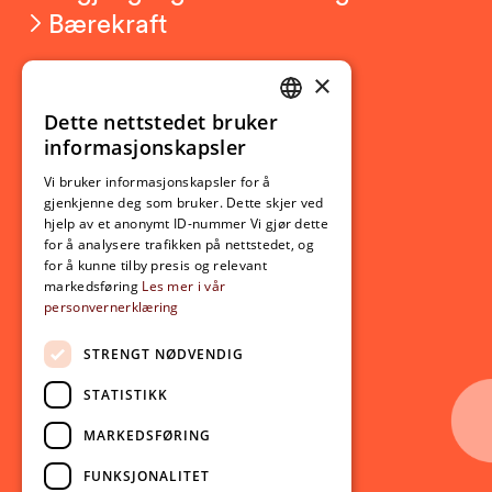
Bærekraft
×
Studierelatert
Ny student
Dette nettstedet bruker
NORWEGIAN
informasjonskapsler
Utveksling
ENGLISH
Opptak
Vi bruker informasjonskapsler for å
gjenkjenne deg som bruker. Dette skjer ved
Lov- og regelverk
hjelp av et anonymt ID-nummer Vi gjør dette
for å analysere trafikken på nettstedet, og
for å kunne tilby presis og relevant
Aktuelt
markedsføring
Les mer i vår
personvernerklæring
Nyheter
Arrangementer
STRENGT NØDVENDIG
Nyhetsbrev
STATISTIKK
Ledige stillinger
MARKEDSFØRING
Følg oss på sosiale medier:
Facebook
FUNKSJONALITET