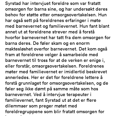
Syrstad har intervjuet foreldre som var fratatt
omsorgen for barna sine, og har undersøkt deres
behov for støtte etter omsorgsovertakelsen. Hun
har også sett på foreldrenes erfaringer i møte
med barnevernet og familievernet. Hun fant blant
annet ut at foreldrene strever med å forstå
hvorfor barnevernet har tatt fra dem omsorgen for
barna deres. De føler skam og en enorm
maktesløshet overfor barnevernet. Det kom også
fram at foreldrene velger å samarbeide med
barnevernet til tross for at de verken er enige i,
eller forstår, omsorgsovertakelsen. Foreldrenes
møter med familievernet er imidlertid beskrevet
annerledes. Her er det for foreldrene lettere å
forstå grunnlaget for omsorgsovertakelsen, og de
føler seg ikke dømt på samme måte som hos
barnevernet. Ved å intervjue terapeuter i
familievernet, fant Syrstad ut at det er flere
dilemmaer som preger møtet med
foreldregruppene som blir fratatt omsorgen for