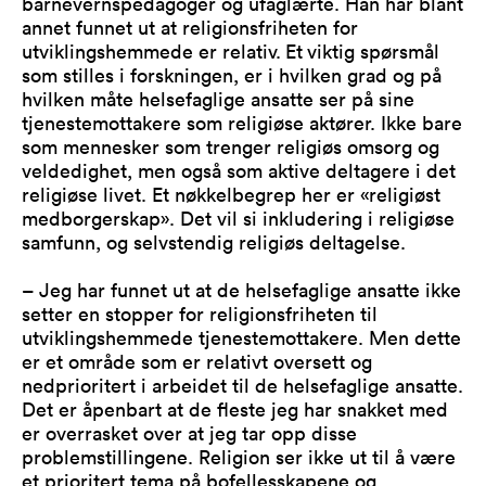
barnevernspedagoger og ufaglærte. Han har blant
annet funnet ut at religionsfriheten for
utviklingshemmede er relativ.
Et
viktig spørsmål
som stilles i forskningen, er i hvilken grad og på
hvilken måte helsefaglige ansatte ser på sine
tjenestemottakere som religiøse aktører. Ikke bare
som mennesker som trenger religiøs omsorg og
veldedighet, men også som aktive deltagere i det
religiøse livet. Et nøkkelbegrep her er «religiøst
medborgerskap». Det vil si inkludering i religiøse
samfunn, og selvstendig religiøs deltagelse.
– Jeg har funnet ut at de helsefaglige ansatte ikke
setter en stopper for religionsfriheten til
utviklingshemmede tjenestemottakere. Men dette
er et område som er relativt
oversett og
nedprioritert i arbeidet til de helsefaglige ansatte.
Det er åpenbart at de fleste jeg har snakket med
er overrasket over at jeg tar opp disse
problemstillingene. Religion ser ikke ut til å være
et prioritert tema på bofellesskapene og