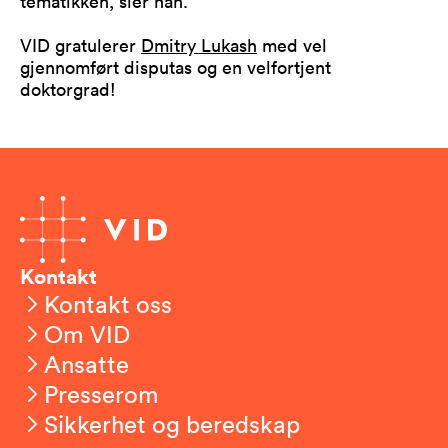
tematikken, sier han.
VID gratulerer
Dmitry Lukash
med vel
gjennomført disputas og en velfortjent
doktorgrad!
Kontakt
Kontakt oss
Om VID
Ansatte
Presserom
Sikkerhet og beredskap