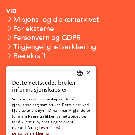
VID
Misjons- og diakoniarkivet
For eksterne
Personvern og GDPR
Tilgjengelighetserklæring
Bærekraft
×
Studierelatert
Ny student
Dette nettstedet bruker
NORWEGIAN
informasjonskapsler
Utveksling
ENGLISH
Opptak
Vi bruker informasjonskapsler for å
gjenkjenne deg som bruker. Dette skjer ved
Lov- og regelverk
hjelp av et anonymt ID-nummer Vi gjør dette
for å analysere trafikken på nettstedet, og
for å kunne tilby presis og relevant
Aktuelt
markedsføring
Les mer i vår
personvernerklæring