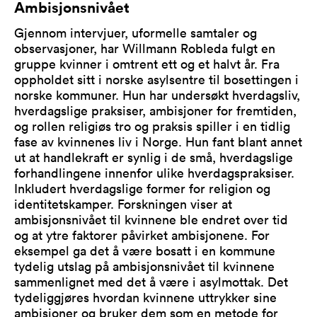
Ambisjonsnivået
Gjennom intervjuer, uformelle samtaler og
observasjoner, har Willmann Robleda fulgt en
gruppe kvinner i omtrent ett og et halvt år. Fra
oppholdet sitt i norske asylsentre til bosettingen i
norske kommuner. Hun har undersøkt hverdagsliv,
hverdagslige praksiser, ambisjoner for fremtiden,
og rollen religiøs tro og praksis spiller i en tidlig
fase av kvinnenes liv i Norge. Hun fant blant annet
ut at handlekraft er synlig i de små, hverdagslige
forhandlingene innenfor ulike hverdagspraksiser.
Inkludert hverdagslige former for religion og
identitetskamper. Forskningen viser at
ambisjonsnivået til kvinnene ble endret over tid
og at ytre faktorer påvirket ambisjonene. For
eksempel ga det å være bosatt i en kommune
tydelig utslag på ambisjonsnivået til kvinnene
sammenlignet med det å være i asylmottak. Det
tydeliggjøres hvordan kvinnene uttrykker sine
ambisjoner og bruker dem som en metode for