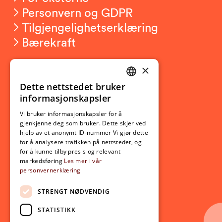
Personvern og GDPR
Tilgjengelighetserklæring
Bærekraft
×
Studierelatert
Ny student
Dette nettstedet bruker
NORWEGIAN
informasjonskapsler
Utveksling
ENGLISH
Opptak
Vi bruker informasjonskapsler for å
gjenkjenne deg som bruker. Dette skjer ved
Lov- og regelverk
hjelp av et anonymt ID-nummer Vi gjør dette
for å analysere trafikken på nettstedet, og
for å kunne tilby presis og relevant
Aktuelt
markedsføring
Les mer i vår
personvernerklæring
Nyheter
Arrangementer
STRENGT NØDVENDIG
Nyhetsbrev
STATISTIKK
Ledige stillinger