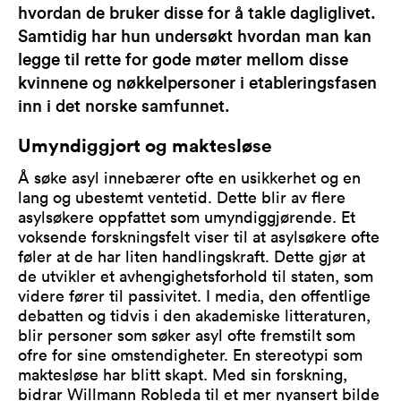
hvordan de bruker disse for å takle dagliglivet.
Samtidig har hun undersøkt hvordan man kan
legge til rette for gode møter mellom disse
kvinnene og nøkkelpersoner i etableringsfasen
inn i det norske samfunnet.
Umyndiggjort og maktesløse
Å søke asyl innebærer ofte en usikkerhet og en
lang og ubestemt ventetid. Dette blir av flere
asylsøkere oppfattet som umyndiggjørende. Et
voksende forskningsfelt viser til at asylsøkere ofte
føler at de har liten handlingskraft. Dette gjør at
de utvikler et avhengighetsforhold til staten, som
videre fører til passivitet. I media, den offentlige
debatten og tidvis i den akademiske litteraturen,
blir personer som søker asyl ofte fremstilt som
ofre for sine omstendigheter. En stereotypi som
maktesløse har blitt skapt. Med sin forskning,
bidrar Willmann Robleda til et mer nyansert bilde