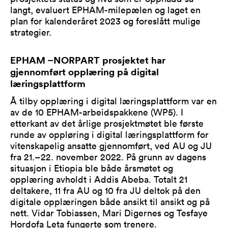
langt, evaluert EPHAM-milepælen og laget en
plan for kalenderåret 2023 og foreslått mulige
strategier.
EPHAM –NORPART prosjektet har
gjennomført opplæring på digital
læringsplattform
Å tilby opplæring i digital læringsplattform var en
av de 10 EPHAM-arbeidspakkene (WP5). I
etterkant av det årlige prosjektmøtet ble første
runde av oppløring i digital læringsplattform for
vitenskapelig ansatte gjennomført, ved AU og JU
fra 21.–22. november 2022. På grunn av dagens
situasjon i Etiopia ble både årsmøtet og
opplæring avholdt i Addis Abeba. Totalt 21
deltakere, 11 fra AU og 10 fra JU deltok på den
digitale opplæringen både ansikt til ansikt og på
nett. Vidar Tobiassen, Mari Digernes og Tesfaye
Hordofa Leta fungerte som trenere.