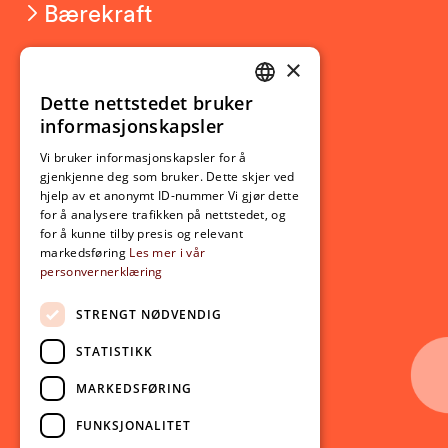
Bærekraft
×
Studierelatert
Ny student
Dette nettstedet bruker
NORWEGIAN
informasjonskapsler
Utveksling
ENGLISH
Opptak
Vi bruker informasjonskapsler for å
gjenkjenne deg som bruker. Dette skjer ved
Lov- og regelverk
hjelp av et anonymt ID-nummer Vi gjør dette
for å analysere trafikken på nettstedet, og
for å kunne tilby presis og relevant
Aktuelt
markedsføring
Les mer i vår
personvernerklæring
Nyheter
Arrangementer
STRENGT NØDVENDIG
Nyhetsbrev
STATISTIKK
Ledige stillinger
MARKEDSFØRING
Følg oss på sosiale medier:
Facebook
FUNKSJONALITET