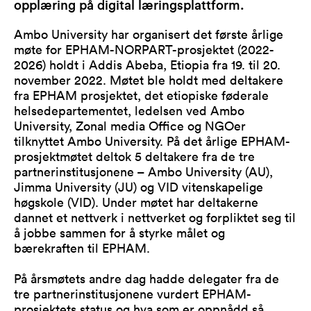
opplæring på digital læringsplattform.
Ambo University har organisert det første årlige
møte for EPHAM-NORPART-prosjektet (2022-
2026) holdt i Addis Abeba, Etiopia fra 19. til 20.
november 2022. Møtet ble holdt med deltakere
fra EPHAM prosjektet, det etiopiske føderale
helsedepartementet, ledelsen ved Ambo
University, Zonal media Office og NGOer
tilknyttet Ambo University. På det årlige EPHAM-
prosjektmøtet deltok 5 deltakere fra de tre
partnerinstitusjonene – Ambo University (AU),
Jimma University (JU) og VID vitenskapelige
høgskole (VID). Under møtet har deltakerne
dannet et nettverk i nettverket og forpliktet seg til
å jobbe sammen for å styrke målet og
bærekraften til EPHAM.
På årsmøtets andre dag hadde delegater fra de
tre partnerinstitusjonene vurdert EPHAM-
prosjektets status og hva som er oppnådd så