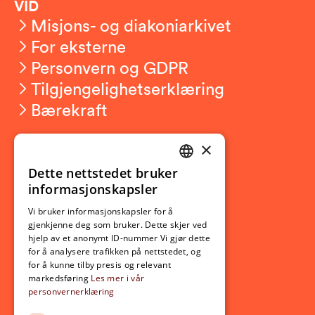
VID
Misjons- og diakoniarkivet
For eksterne
Personvern og GDPR
Tilgjengelighetserklæring
Bærekraft
×
Studierelatert
Ny student
Dette nettstedet bruker
NORWEGIAN
informasjonskapsler
Utveksling
ENGLISH
Opptak
Vi bruker informasjonskapsler for å
gjenkjenne deg som bruker. Dette skjer ved
Lov- og regelverk
hjelp av et anonymt ID-nummer Vi gjør dette
for å analysere trafikken på nettstedet, og
for å kunne tilby presis og relevant
Aktuelt
markedsføring
Les mer i vår
personvernerklæring
Nyheter