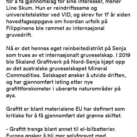
for å få gjennomslag for sine interesser, mener
Line Skum. Hun er reindriftssame og
universitetslektor ved VID, og skrev for 17 år siden
hovedfagsoppgave om hvordan urfolk på
Filippinene ble rammet av internasjonal
gruvedrift.
Nå er det hennes eget reinbeitedistrikt på Senja
som trues av et internasjonalt gruveselskap. I 2019
ble Skaland Grafitverk på Nord-Senja kjøpt opp
av det australske gruveselskapet Mineral
Commodities. Selskapet ønsker å utvide driften,
og har gjennomført leting etter nye
grafittforekomster i uberørte naturområder på
øya.
Grafitt er blant materialene EU har definert som
kritiske for å få gjennomført det grønne skiftet.
- Grafitt trengs blant annet til el-bilbatterier.
Europa ønsker å bli mer selvforsynt med