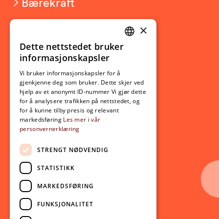
Bærekraft
×
Studierelatert
Ny student
Dette nettstedet bruker
NORWEGIAN
informasjonskapsler
Utveksling
ENGLISH
Opptak
Vi bruker informasjonskapsler for å
gjenkjenne deg som bruker. Dette skjer ved
Lov- og regelverk
hjelp av et anonymt ID-nummer Vi gjør dette
for å analysere trafikken på nettstedet, og
for å kunne tilby presis og relevant
Aktuelt
markedsføring
Les mer i vår
personvernerklæring
Nyheter
Arrangementer
STRENGT NØDVENDIG
Nyhetsbrev
STATISTIKK
Ledige stillinger
MARKEDSFØRING
Følg oss på sosiale medier:
Facebook
FUNKSJONALITET
Instagram