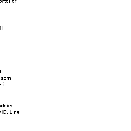
rteller
il
d
, som
 i
ndsby.
VID, Line