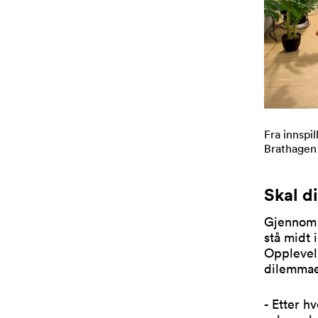
Fra innspi
Brathagen 
Skal d
Gjennom 
stå midt 
Opplevels
dilemmae
- Etter h