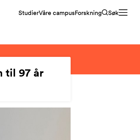
Studier
Våre campus
Forskning
Søk
 til 97 år