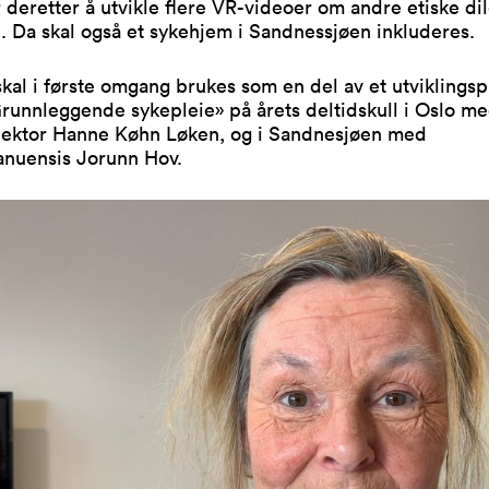
 deretter å utvikle flere VR-videoer om andre etiske d
. Da skal også et sykehjem i Sandnessjøen inkluderes.
kal i første omgang brukes som en del av et utviklingspr
runnleggende sykepleie» på årets deltidskull i Oslo m
lektor Hanne Køhn Løken, og i Sandnesjøen med
anuensis Jorunn Hov.