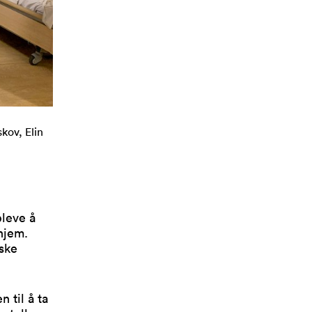
kov, Elin
leve å
hjem.
iske
n til å ta