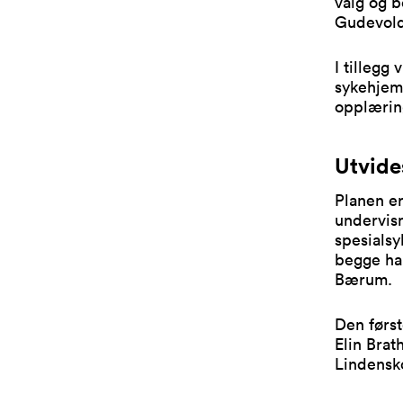
valg og b
Gudevold
I tillegg
sykehjem
opplæring
Utvide
Planen er
undervisn
spesialsy
begge ha
Bærum.
Den først
Elin Brat
Lindensko