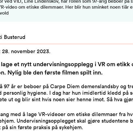
or ved VID, Line Lindenskov, har rollen som 97-årig beboer på 
R-video om etiske dilemmaer. Her blir hun sminket noen tiår el
vold
ti Busterud
:
28. november 2023
.
 lage et nytt undervisningsopplegg i VR om etikk 
n. Nylig ble den første filmen spilt inn.
å 97 år er beboer på Carpe Diem demenslandsby og tr
 personlig hygiene. I dag har hun imidlertid kledd på s
te ut og blir sint hvis noen sier henne imot. Så hva gjø
 gang med å lage VR-videoer om etiske dilemmaer fra h
kehjem. Undervisningsopplegget skal gjøre studentene 
 på sin første praksis på sykehjem.