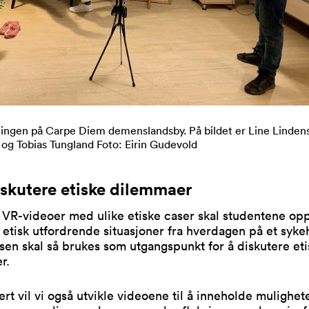
llingen på Carpe Diem demenslandsby. På bildet er Line Lindens
og Tobias Tungland Foto: Eirin Gudevold
iskutere etiske dilemmaer
VR-videoer med ulike etiske caser skal studentene opp
i etisk utfordrende situasjoner fra hverdagen på et syke
en skal så brukes som utgangspunkt for å diskutere et
r.
vert vil vi også utvikle videoene til å inneholde mulighete