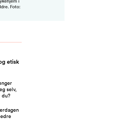
sykehjem i
dre. Foto:
og etisk
enger
eg selv,
r du?
verdagen
bedre