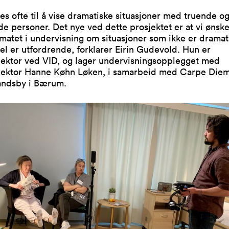
es ofte til å vise dramatiske situasjoner med truende o
e personer. Det nye ved dette prosjektet er at vi ønsk
matet i undervisning om situasjoner som ikke er drama
el er utfordrende, forklarer Eirin Gudevold. Hun er
lektor ved VID, og lager undervisningsopplegget med
lektor Hanne Køhn Løken, i samarbeid med Carpe Die
ndsby i Bærum.