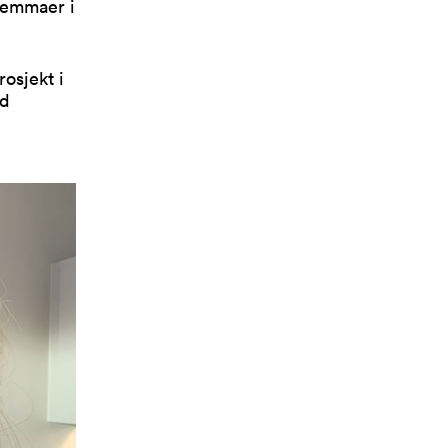
ilemmaer i
osjekt i
ed