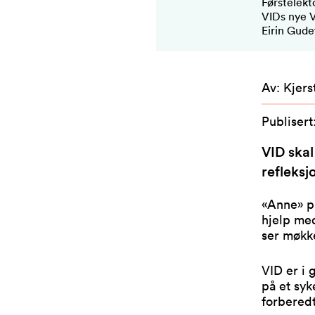
Førstelekt
VIDs nye V
Eirin Gude
Av
:
Kjers
Publisert
VID skal
refleksjo
«Anne» p
hjelp med
ser møkke
VID er i
på et sy
forberedt