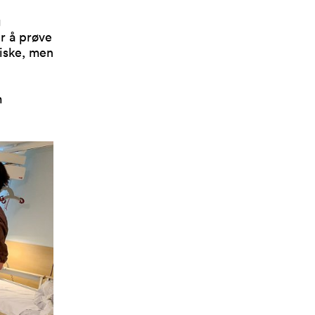
g
er å prøve
tiske, men
m