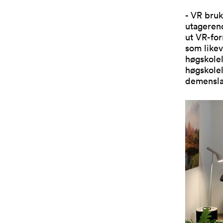
- VR bruk
utagerend
ut VR-for
som likev
høgskole
høgskole
demensla