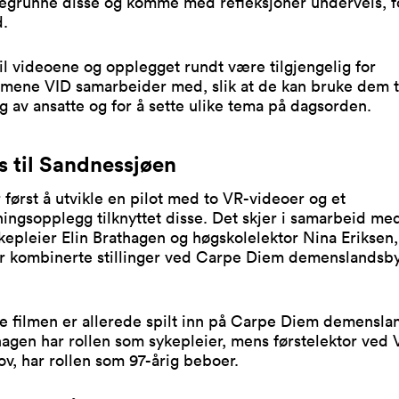
egrunne disse og komme med refleksjoner underveis, fo
.
 vil videoene og opplegget rundt være tilgjengelig for
mene VID samarbeider med, slik at de kan bruke dem t
 av ansatte og for å sette ulike tema på dagsorden.
s til Sandnessjøen
 først å utvikle en pilot med to VR-videoer og et
ingsopplegg tilknyttet disse. Det skjer i samarbeid me
kepleier Elin Brathagen og høgskolelektor Nina Eriksen
r kombinerte stillinger ved Carpe Diem demenslandsby
e filmen er allerede spilt inn på Carpe Diem demensla
hagen har rollen som sykepleier, mens førstelektor ved 
v, har rollen som 97-årig beboer.