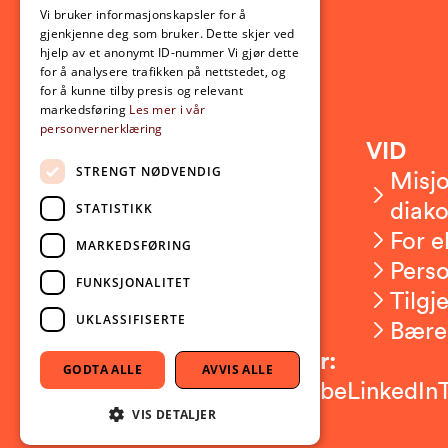
ENGLISH
Vi bruker informasjonskapsler for å
gjenkjenne deg som bruker. Dette skjer ved
hjelp av et anonymt ID-nummer Vi gjør dette
for å analysere trafikken på nettstedet, og
for å kunne tilby presis og relevant
markedsføring
Les mer i vår
personvernerklæring
Kontakt
VID
STRENGT NØDVENDIG
Kontakt oss
Misjo
Om VID
diako
STATISTIKK
Ansatte
For e
MARKEDSFØRING
Presserom
Pers
FUNKSJONALITET
Sikkerhet og beredskap
Tilgj
UKLASSIFISERTE
Bære
Følg oss på sosiale medier:
GODTA ALLE
AVVIS ALLE
Facebook
Instagram
Youtube
LinkedIn
VIS DETALJER