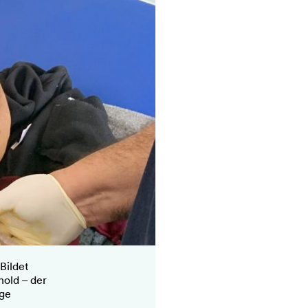
Bildet
hold – der
ige