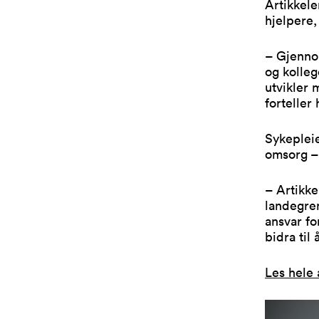
Artikkele
hjelpere,
– Gjennom
og kolleg
utvikler 
forteller 
Sykepleie
omsorg – 
– Artikke
landegren
ansvar fo
bidra til
Les hele 