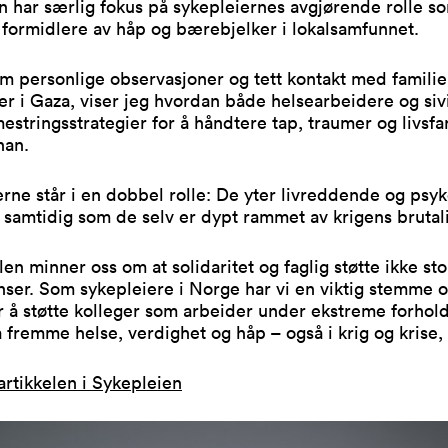
n har særlig fokus på sykepleiernes avgjørende rolle s
 formidlere av håp og bærebjelker i lokalsamfunnet.
 personlige observasjoner og tett kontakt med familie
er i Gaza, viser jeg hvordan både helsearbeidere og siv
mestringsstrategier for å håndtere tap, traumer og livsfa
han.
rne står i en dobbel rolle: De yter livreddende og psyk
samtidig som de selv er dypt rammet av krigens brutali
len minner oss om at solidaritet og faglig støtte ikke s
ser. Som sykepleiere i Norge har vi en viktig stemme o
r å støtte kolleger som arbeider under ekstreme forhold
 å fremme helse, verdighet og håp – også i krig og krise,
artikkelen i Sykepleien