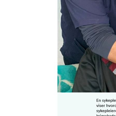
En sykeple
viser hvor
sykepleier
krigsskader