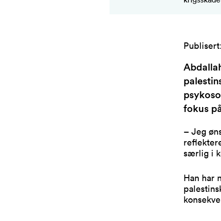
Publisert
Abdalla
palestin
psykosos
fokus på
– Jeg øns
reflekter
særlig i 
Han har n
palestins
konsekve