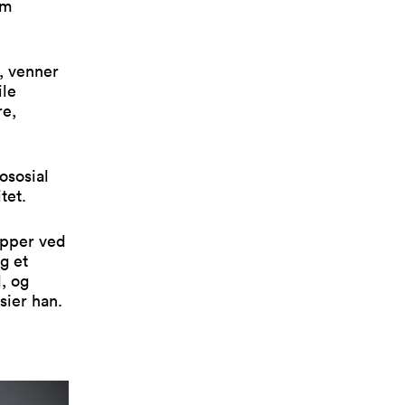
om
, venner
ile
re,
ososial
tet.
topper ved
g et
, og
 sier han.