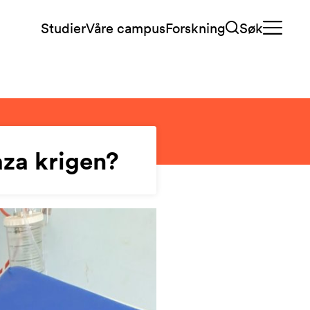
Studier
Våre campus
Forskning
Søk
za krigen?