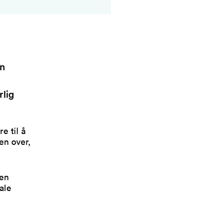
an
rlig
e til å
en over,
den
ale