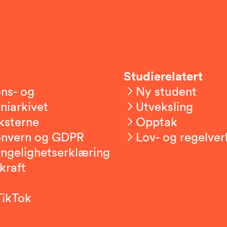
Studierelatert
ns- og
Ny student
niarkivet
Utveksling
ksterne
Opptak
onvern og GDPR
Lov- og regelver
engelighetserklæring
kraft
TikTok