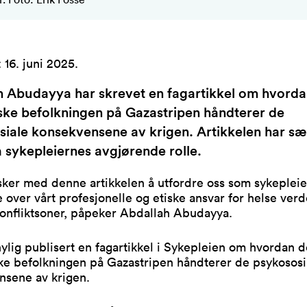
:
16. juni 2025
.
h Abudayya har skrevet en fagartikkel om hvord
ske befolkningen på Gazastripen håndterer de
iale konsekvensene av krigen. Artikkelen har sæ
 sykepleiernes avgjørende rolle.
ker med denne artikkelen å utfordre oss som sykepleier
e over vårt profesjonelle og etiske ansvar for helse verd
konfliktsoner, påpeker Abdallah Abudayya.
ylig publisert en fagartikkel i Sykepleien om hvordan 
ke befolkningen på Gazastripen håndterer de psykososi
nsene av krigen.