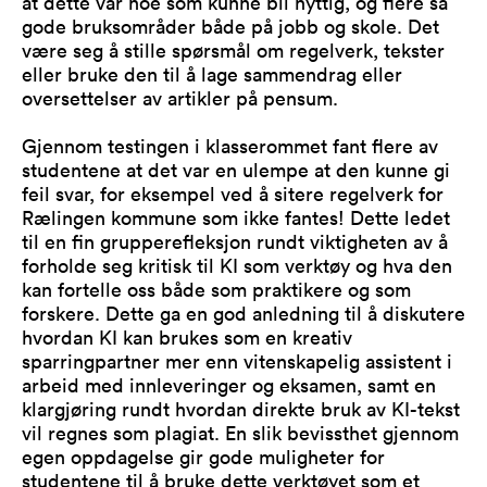
at dette var noe som kunne bli nyttig, og flere så
gode bruksområder både på jobb og skole. Det
være seg å stille spørsmål om regelverk, tekster
eller bruke den til å lage sammendrag eller
oversettelser av artikler på pensum.
Gjennom testingen i klasserommet fant flere av
studentene at det var en ulempe at den kunne gi
feil svar, for eksempel ved å sitere regelverk for
Rælingen kommune som ikke fantes! Dette ledet
til en fin grupperefleksjon rundt viktigheten av å
forholde seg kritisk til KI som verktøy og hva den
kan fortelle oss både som praktikere og som
forskere. Dette ga en god anledning til å diskutere
hvordan KI kan brukes som en kreativ
sparringpartner mer enn vitenskapelig assistent i
arbeid med innleveringer og eksamen, samt en
klargjøring rundt hvordan direkte bruk av KI-tekst
vil regnes som plagiat. En slik bevissthet gjennom
egen oppdagelse gir gode muligheter for
studentene til å bruke dette verktøyet som et