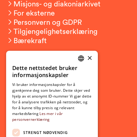
Misjons- og diakoniarkivet
For eksterne
Personvern og GDPR
Tilgjengelighetserklæring
Bærekraft
×
Studierelatert
Ny student
Dette nettstedet bruker
NORWEGIAN
informasjonskapsler
Utveksling
ENGLISH
Opptak
Vi bruker informasjonskapsler for å
gjenkjenne deg som bruker. Dette skjer ved
Lov- og regelverk
hjelp av et anonymt ID-nummer Vi gjør dette
for å analysere trafikken på nettstedet, og
for å kunne tilby presis og relevant
Aktuelt
markedsføring
Les mer i vår
personvernerklæring
Nyheter
Arrangementer
STRENGT NØDVENDIG