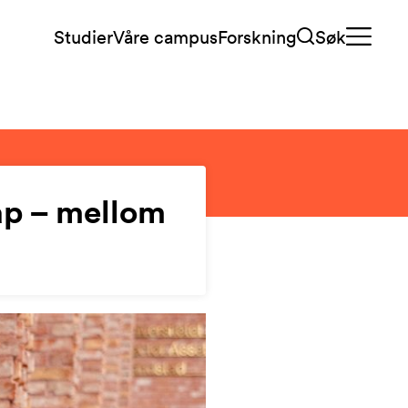
Studier
Våre campus
Forskning
Søk
ap – mellom