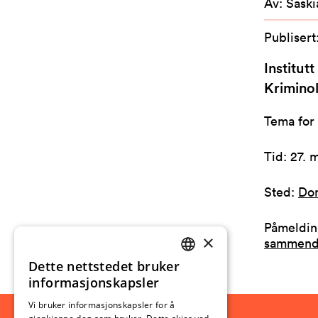
Av
:
Saski
Publisert
Institut
Krimino
Tema for 
Tid: 27. 
Sted:
Dom
Påmelding
×
sammend
Dette nettstedet bruker
NORWEGIAN
informasjonskapsler
ENGLISH
Vi bruker informasjonskapsler for å