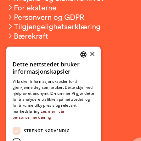
For eksterne
Personvern og GDPR
Tilgjengelighetserklæring
Bærekraft
×
Studierelatert
Ny student
Dette nettstedet bruker
NORWEGIAN
informasjonskapsler
Utveksling
ENGLISH
Opptak
Vi bruker informasjonskapsler for å
gjenkjenne deg som bruker. Dette skjer ved
Lov- og regelverk
hjelp av et anonymt ID-nummer Vi gjør dette
for å analysere trafikken på nettstedet, og
for å kunne tilby presis og relevant
Aktuelt
markedsføring
Les mer i vår
personvernerklæring
Nyheter
Arrangementer
STRENGT NØDVENDIG
Nyhetsbrev