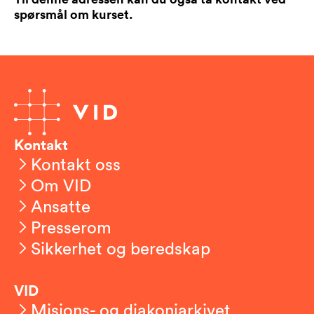
spørsmål om kurset.
Kontakt
Kontakt oss
Om VID
Ansatte
Presserom
Sikkerhet og beredskap
VID
Misjons- og diakoniarkivet