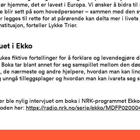
ør hjemme, det er lavest i Europa. Vi ønsker å bidra til 
e blir sett på som hovedpersoner – sammen med den s
r legges til rette for at pårørende kan delta mer i livets 
stitusjon, forteller Lykke Trier.
uet i Ekko
ukes fiktive fortellinger for å forklare og levendegjøre d
 Boka tar blant annet for seg samspillet mellom den d
, de nærmeste og andre hjelpere, hvordan man kan lin
g unngå tilleggsplager og hvordan man kan ivareta seg 
er ble nylig intervjuet om boka i NRK-programmet Ekko
soden her:
https://radio.nrk.no/serie/ekko/MDFP02000