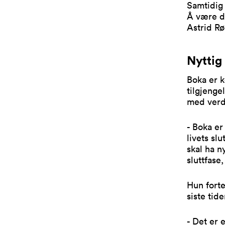
Samtidig
Å være d
Astrid Rø
Nyttig
Boka er k
tilgjenge
med verdi
- Boka er
livets sl
skal ha n
sluttfase
Hun fort
siste tide
- Det er 