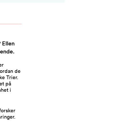
 Ellen
øende.
er
vordan de
e Trier.
et på
het i
forsker
ringer.