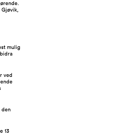
rørende.
Gjøvik,
est mulig
 bidra
er ved
ørende
s
n den
e 13