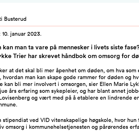
ti Busterud
:
10. januar 2023
.
kan man ta vare på mennesker i livets siste fase?
ykke Trier har skrevet håndbok om omsorg for d
ker at det skal bli mer åpenhet om døden, om hva som 
g, hvordan man kan skape gode rammer for døden og h
 kan bli mer involvert i omsorgen, sier Ellen Marie Lykk
jue års erfaring som sykepleier, og har blant annet jobb
Lovisenberg og vært med på å etablere en lindrende en
mmune.
 stipendiat ved VID vitenskapelige høgskole, hvor hun 
tiv omsorg i kommunehelsetjenesten og pårørendes erfa