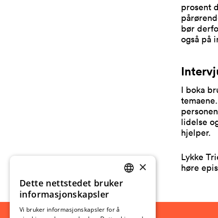
prosent d
pårørend
bør derfo
også på in
Intervj
I boka br
temaene.
personen
lidelse o
hjelper.
Lykke Tri
×
høre epi
Dette nettstedet bruker
NORWEGIAN
informasjonskapsler
ENGLISH
Vi bruker informasjonskapsler for å