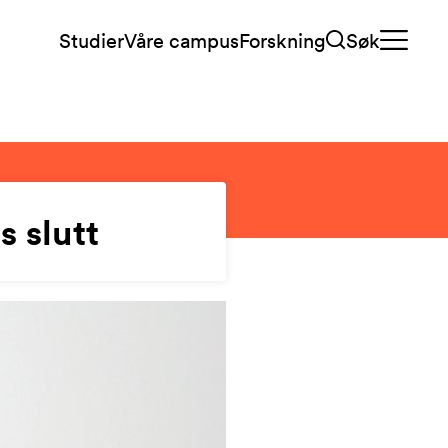
Studier
Våre campus
Forskning
Søk
 slutt