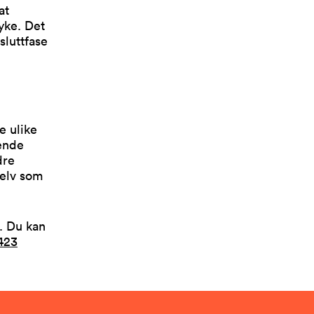
at
yke. Det
sluttfase
e ulike
øende
dre
selv som
. Du kan
423