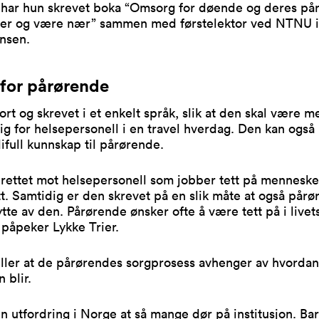
 har hun skrevet boka “Omsorg for døende og deres på
er og være nær” sammen med førstelektor ved NTNU i 
nsen.
 for pårørende
ort og skrevet i et enkelt språk, slik at den skal være m
lig for helsepersonell i en travel hverdag. Den kan også
full kunnskap til pårørende.
 rettet mot helsepersonell som jobber tett på mennesk
utt. Samtidig er den skrevet på en slik måte at også pår
ytte av den. Pårørende ønsker ofte å være tett på i livet
, påpeker Lykke Trier.
eller at de pårørendes sorgprosess avhenger av hvorda
n blir.
en utfordring i Norge at så mange dør på institusjon. Bar