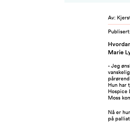
Av
:
Kjers
Publisert
Hvordan 
Marie L
- Jeg øns
vanskeli
pårørende
Hun har t
Hospice 
Moss ko
Nå er hun
på pallia