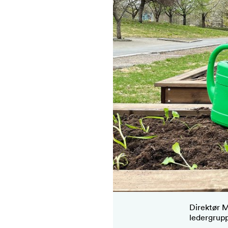
Direktør M
ledergrupp