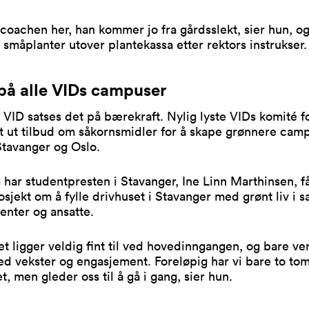
 coachen her, han kommer jo fra gårdsslekt, sier hun, og
 småplanter utover plantekassa etter rektors instrukser.
på alle VIDs campuser
VID satses det på bærekraft. Nylig lyste VIDs komité f
 ut tilbud om såkornsmidler for å skape grønnere camp
Stavanger og Oslo.
 har studentpresten i Stavanger, Ine Linn Marthinsen, fåt
rosjekt om å fylle drivhuset i Stavanger med grønt liv i 
enter og ansatte.
et ligger veldig fint til ved hovedinngangen, og bare ve
med vekster og engasjement. Foreløpig har vi bare to to
et, men gleder oss til å gå i gang, sier hun.