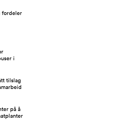
 fordeler
or
user i
t tilslag
samarbeid
nter på å
matplanter