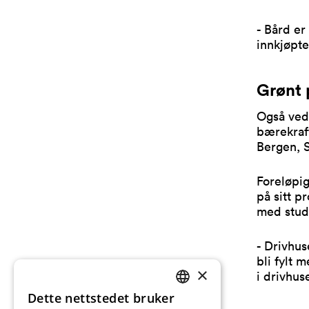
- Bård er
innkjøpte
Grønt 
Også ved 
bærekraft
Bergen, 
Foreløpig
på sitt p
med stud
- Drivhus
bli fylt 
×
i drivhus
Dette nettstedet bruker
NORWEGIAN