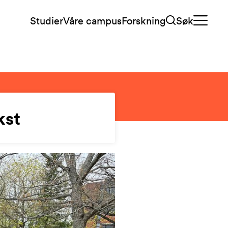
Studier
Våre campus
Forskning
Søk
kst