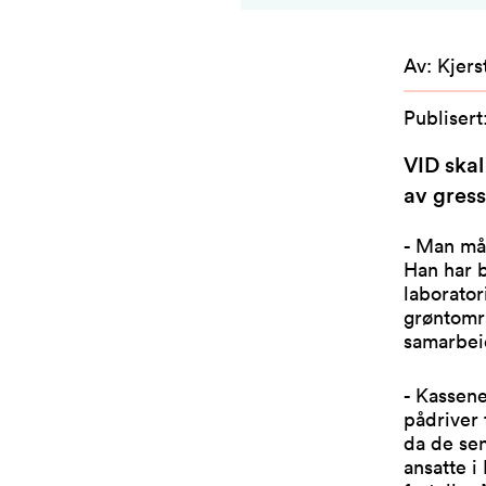
Av
:
Kjers
Publisert
VID ska
av gress
- Man må 
Han har b
laborator
grøntomr
samarbeid
- Kassene
pådriver 
da de sen
ansatte i