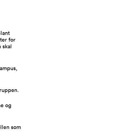
lant
ter for
 skal
 campus,
gruppen.
ne og
ollen som