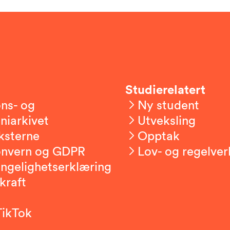
Studierelatert
ns- og
Ny student
niarkivet
Utveksling
ksterne
Opptak
onvern og GDPR
Lov- og regelver
engelighetserklæring
kraft
TikTok