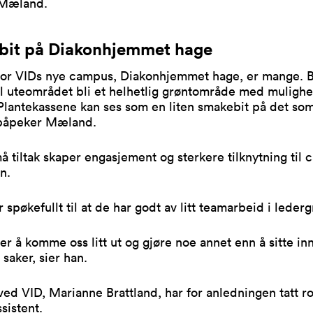
r Mæland.
it på Diakonhjemmet hage
for VIDs nye campus, Diakonhjemmet hage, er mange. B
l uteområdet bli et helhetlig grøntområde med mulighe
Plantekassene kan ses som en liten smakebit på det som
påpeker Mæland.
må tiltak skaper engasjement og sterkere tilknytning til
n.
 spøkefullt til at de har godt av litt teamarbeid i leder
ger å komme oss litt ut og gjøre noe annet enn å sitte in
 saker, sier han.
ved VID, Marianne Brattland, har for anledningen tatt r
ssistent.