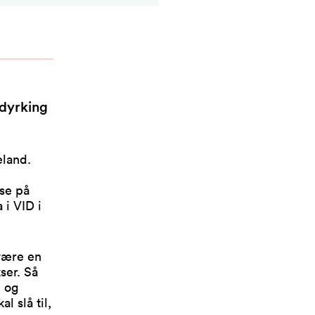
 dyrking
æland.
sse på
i VID i
 være en
ser. Så
e og
l slå til,