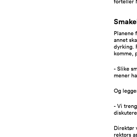
fortelle
Smakeb
Planene 
annet ska
dyrking. 
komme, 
- Slike s
mener ha
Og legger
- Vi tren
diskutere
Direktør 
rektors a