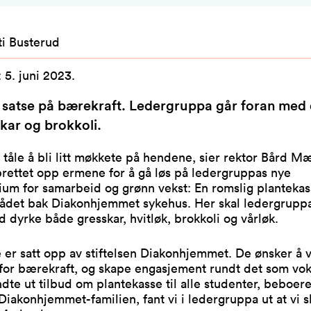
ti Busterud
:
5. juni 2023
.
l satse på bærekraft. Ledergruppa går foran med
kar og brokkoli.
tåle å bli litt møkkete på hendene, sier rektor Bård M
rettet opp ermene for å gå løs på ledergruppas nye
ium for samarbeid og grønn vekst: En romslig planteka
ådet bak Diakonhjemmet sykehus. Her skal ledergruppa 
 dyrke både gresskar, hvitløk, brokkoli og vårløk.
 er satt opp av stiftelsen Diakonhjemmet. De ønsker å
for bærekraft, og skape engasjement rundt det som vok
dte ut tilbud om plantekasse til alle studenter, beboer
 Diakonhjemmet-familien, fant vi i ledergruppa ut at vi ska