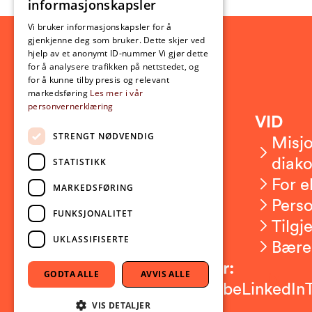
informasjonskapsler
ENGLISH
Vi bruker informasjonskapsler for å
gjenkjenne deg som bruker. Dette skjer ved
hjelp av et anonymt ID-nummer Vi gjør dette
for å analysere trafikken på nettstedet, og
for å kunne tilby presis og relevant
markedsføring
Les mer i vår
personvernerklæring
Kontakt
VID
STRENGT NØDVENDIG
Kontakt oss
Misjo
Om VID
diako
STATISTIKK
Ansatte
For e
MARKEDSFØRING
Presserom
Pers
FUNKSJONALITET
Sikkerhet og beredskap
Tilgj
UKLASSIFISERTE
Bære
Følg oss på sosiale medier:
GODTA ALLE
AVVIS ALLE
Facebook
Instagram
Youtube
LinkedIn
VIS DETALJER