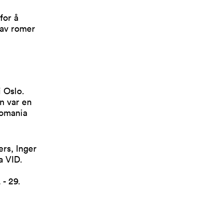
for å
 av romer
i Oslo.
n var en
Romania
ers, Inger
a VID.
 - 29.