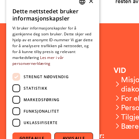
×
resten av
Dette nettstedet bruker
NORWEGIAN
informasjonskapsler
ENGLISH
Vi bruker informasjonskapsler for å
gjenkjenne deg som bruker. Dette skjer ved
hjelp av et anonymt ID-nummer Vi gjør dette
for å analysere trafikken på nettstedet, og
for å kunne tilby presis og relevant
markedsføring
Les mer i vår
personvernerklæring
Kontakt
VID
STRENGT NØDVENDIG
Kontakt oss
Misjo
Om VID
diako
STATISTIKK
Ansatte
For e
MARKEDSFØRING
Presserom
Pers
FUNKSJONALITET
Sikkerhet og beredskap
Tilgj
UKLASSIFISERTE
Bære
Følg oss på sosiale medier:
GODTA ALLE
AVVIS ALLE