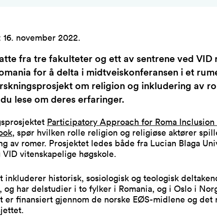
:
16. november 2022
.
tte fra tre fakulteter og ett av sentrene ved VID re
Romania for å delta i midtveiskonferansen i et rum
rskningsprosjekt om religion og inkludering av r
du lese om deres erfaringer.
gsprosjektet
Participatory Approach for Roma Inclusion 
ook
, spør hvilken rolle religion og religiøse aktører spill
ng av romer. Prosjektet ledes både fra Lucian Blaga Uni
g VID vitenskapelige høgskole.
t inkluderer historisk, sosiologisk og teologisk deltake
, og har delstudier i to fylker i Romania, og i Oslo i Nor
et er finansiert gjennom de norske EØS-midlene og det
jettet.