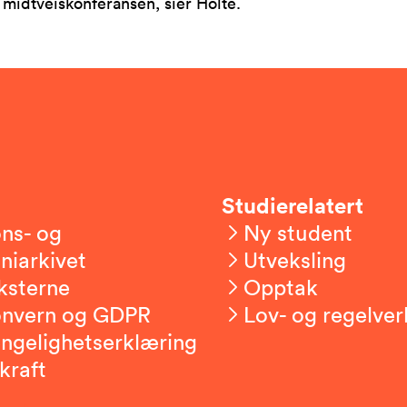
 midtveiskonferansen, sier Holte.
Studierelatert
ns- og
Ny student
niarkivet
Utveksling
ksterne
Opptak
onvern og GDPR
Lov- og regelver
engelighetserklæring
kraft