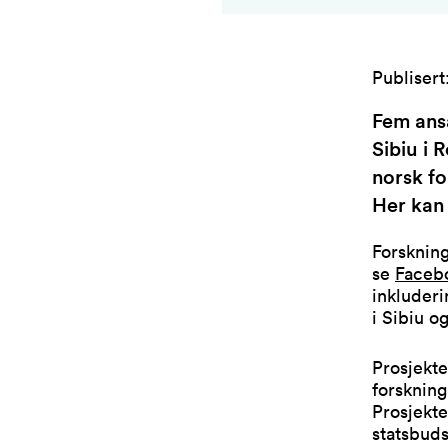
Publisert
Fem ansa
Sibiu i 
norsk fo
Her kan 
Forsknin
se
Faceb
inkluderi
i Sibiu o
Prosjekte
forskning
Prosjekt
statsbuds