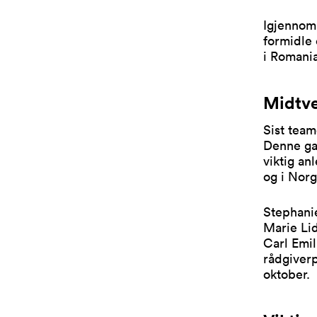
Igjennom 
formidle
i Romania
Midtve
Sist team
Denne ga
viktig an
og i Norg
Stephanie
Marie Lid
Carl Emil
rådgiverp
oktober.