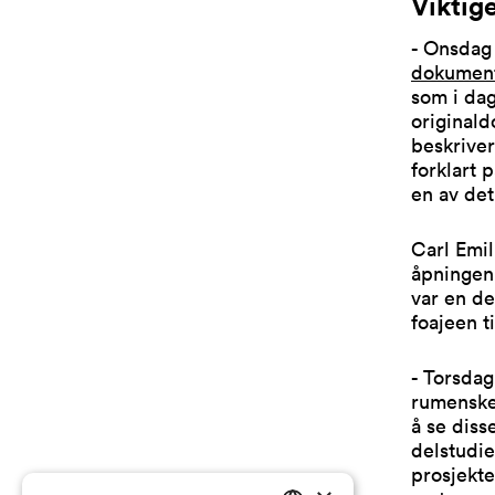
Viktig
- Onsdag
dokumen
som i dag
originald
beskriver
forklart 
en av det
Carl Emil
åpningen,
var en de
foajeen t
- Torsdag
rumenske 
å se diss
delstudie
prosjekte