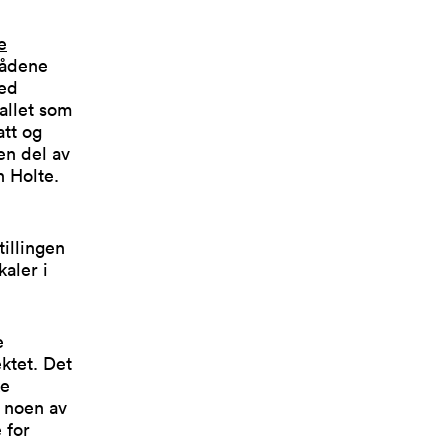
e
rådene
med
allet som
att og
en del av
n Holte.
illingen
kaler i
e
ktet. Det
ke
t noen av
 for