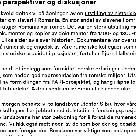
e perspektiver og diskusjoner
 kveld deltok vi på åpningen av en
utstilling av historisk
ter
om slaveri i Romania. En stor andel av slavene i om
 utgjør Romania var romer. Det var en sterk utstilling 
okumenter og kopier av dokumenter fra 1700- og 1800-t
 ulike sider av slaverihistorien. Dokumentene var overs
på rumensk og engelsk av våre rumenske kollegaer som 
 historiske arbeidet i prosjektet, forteller Bjørn Hallstei
 holdt et innlegg som formidlet norske erfaringer under
 som hadde god representasjon fra romske miljøer. Utst
l av formidlingen fra PARI-prosjektet, og hang i åpne lo
il biblioteket Astra i sentrum av Sibiu i halvannen uke.
 morgen besøkte vi to landsbyer utenfor Sibiu hvor vår
kollegaer har jobbet med delstudier i forskningsprosje
e landsbyene har stor betydning for å forstå de rumens
ne. Vi fikk også møtt noen av de som bor der og besøk
ne som foregår der. Besøkene var viktige som bakteppe