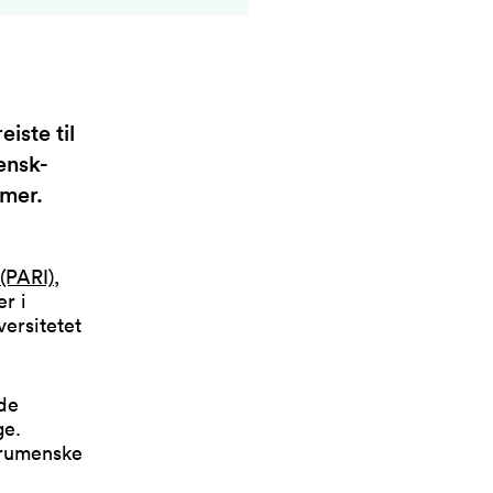
iste til
ensk-
omer.
(PARI)
,
er i
versitetet
nde
ge.
 rumenske