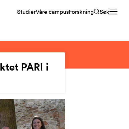
Studier
Våre campus
Forskning
Søk
ktet PARI i