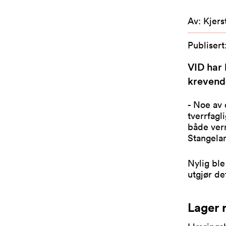
Av
:
Kjers
Publisert
VID har 
krevende
- Noe av 
tverrfagl
både vern
Stangelan
Nylig ble
utgjør de
Lager r