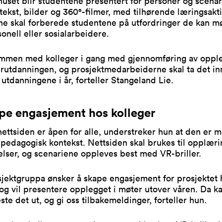
huset blir studentene presentert for personer og scenar
ekst, bilder og 360°-filmer, med tilhørende læringsaktiv
ne skal forberede studentene på utfordringer de kan m
onell eller sosialarbeidere.
sammen med kolleger i gang med gjennomføring av oppl
rutdanningen, og prosjektmedarbeiderne skal ta det in
 utdanningene i år, forteller Stangeland Lie.
ape engasjement hos kolleger
ettsiden er åpen for alle, understreker hun at den er me
 pedagogisk kontekst. Nettsiden skal brukes til opplær
lser, og scenariene oppleves best med VR-briller.
osjektgruppa ønsker å skape engasjement for prosjektet 
 og vil presentere opplegget i møter utover våren. Da k
este det ut, og gi oss tilbakemeldinger, forteller hun.