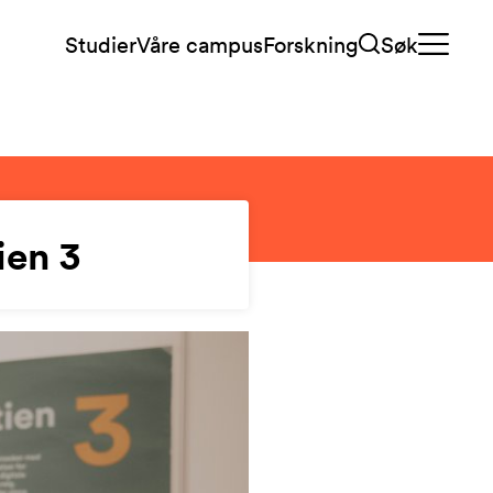
Studier
Våre campus
Forskning
Søk
ien 3