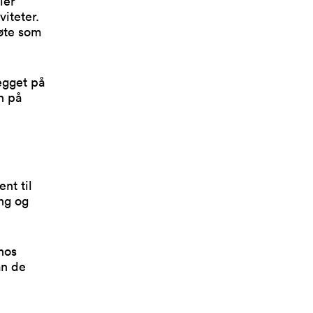
ier
iteter.
øte som
egget på
n på
nt til
ing og
hos
an de