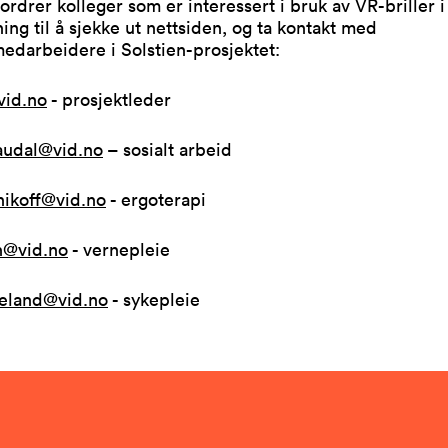
rdrer kolleger som er interessert i bruk av VR-briller i
ing til å sjekke ut nettsiden, og ta kontakt med
edarbeidere i Solstien-prosjektet:
@vid.no
- prosjektleder
maudal@vid.no
– sosialt arbeid
nikoff@vid.no
- ergoterapi
en@vid.no
- vernepleie
teland@vid.no
- sykepleie