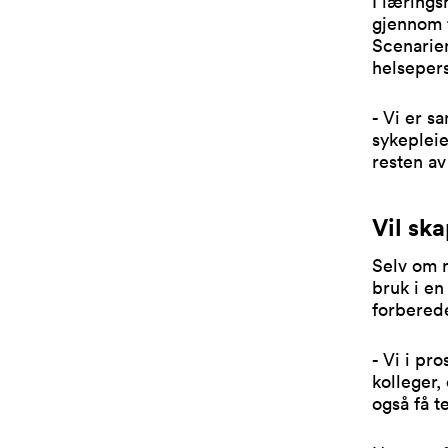
I lærings
gjennom t
Scenarie
helsepers
- Vi er 
sykepleie
resten av
Vil sk
Selv om n
bruk i en
forberede
- Vi i pr
kolleger,
også få t