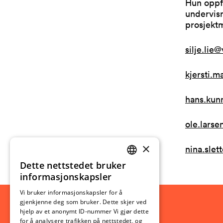
Hun oppfo
undervisn
prosjektm
silje.lie
kjersti.
hans.kun
ole.lars
×
nina.slet
Dette nettstedet bruker
NORWEGIAN
informasjonskapsler
ENGLISH
Vi bruker informasjonskapsler for å
gjenkjenne deg som bruker. Dette skjer ved
hjelp av et anonymt ID-nummer Vi gjør dette
for å analysere trafikken på nettstedet, og