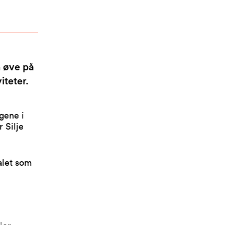
n øve på
iteter.
gene i
r Silje
alet som