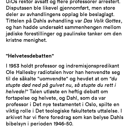
UiOs rektor avsatt og flere professorer arrestert.
Disputasen ble likevel gjennomført, men store
deler av avhandlingens opplag ble beslaglagt.
Tittelen på Dahls avhandling var
Das Volk Gottes
,
og han hadde undersøkt sammenhengen mellom
jødiske forestillinger og paulinske tanker om den
kristne menighet.
"Helvetesdebatten"
I 1953 holdt professor og indremisjonspredikant
Ole Hallesby radiotalen hvor han henvendte seg
til de såkalte "uomvendte" og hevdet at om
"du
stupte død ned på gulvet nu, så stupte du rett i
helvede!"
Talen utløste en heftig debatt om
fortapelse og helvete, og Dahl, som da var
professor i Det nye testamentet i Oslo, spilte en
viktig rolle i Det teologiske fakultetets uttalelse. I
arkivet har vi flere foredrag som kan belyse Dahls
bibelsyn i perioden 1946-50.