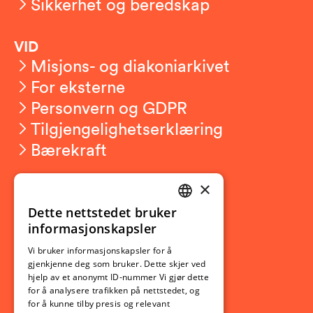
Sikkerhet og beredskap
VID
Misjons- og diakoniarkivet
For eksterne
Personvern og GDPR
Tilgjengelighetserklæring
Bærekraft
×
Studierelatert
Ny student
Dette nettstedet bruker
NORWEGIAN
informasjonskapsler
Utveksling
ENGLISH
Opptak
Vi bruker informasjonskapsler for å
gjenkjenne deg som bruker. Dette skjer ved
Lov- og regelverk
hjelp av et anonymt ID-nummer Vi gjør dette
for å analysere trafikken på nettstedet, og
for å kunne tilby presis og relevant