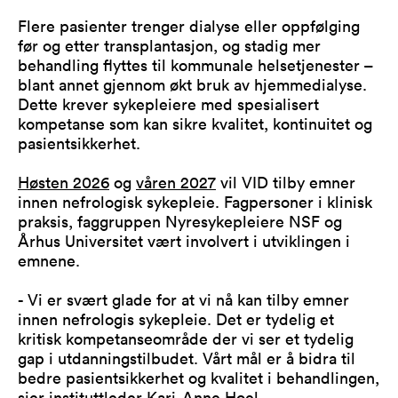
Flere pasienter trenger dialyse eller oppfølging
før og etter transplantasjon, og stadig mer
behandling flyttes til kommunale helsetjenester –
blant annet gjennom økt bruk av hjemmedialyse.
Dette krever sykepleiere med spesialisert
kompetanse som kan sikre kvalitet, kontinuitet og
pasientsikkerhet.
Høsten 2026
og
våren 2027
vil VID tilby emner
innen nefrologisk sykepleie. Fagpersoner i klinisk
praksis, faggruppen Nyresykepleiere NSF og
Århus Universitet vært involvert i utviklingen i
emnene.
- Vi er svært glade for at vi nå kan tilby emner
innen nefrologis sykepleie. Det er tydelig et
kritisk kompetanseområde der vi ser et tydelig
gap i utdanningstilbudet. Vårt mål er å bidra til
bedre pasientsikkerhet og kvalitet i behandlingen,
sier instituttleder Kari-Anne Hoel.