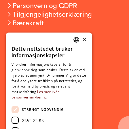
Personvern og GDPR
Tilgjengelighetserklæring
Bærekraft
×
Studierelatert
Ny student
Dette nettstedet bruker
NORWEGIAN
informasjonskapsler
Utveksling
ENGLISH
Opptak
Vi bruker informasjonskapsler for å
gjenkjenne deg som bruker. Dette skjer ved
Lov- og regelverk
hjelp av et anonymt ID-nummer Vi gjør dette
for å analysere trafikken på nettstedet, og
for å kunne tilby presis og relevant
Aktuelt
markedsføring
Les mer i vår
personvernerklæring
Nyheter
Arrangementer
STRENGT NØDVENDIG
Nyhetsbrev
STATISTIKK
Ledige stillinger