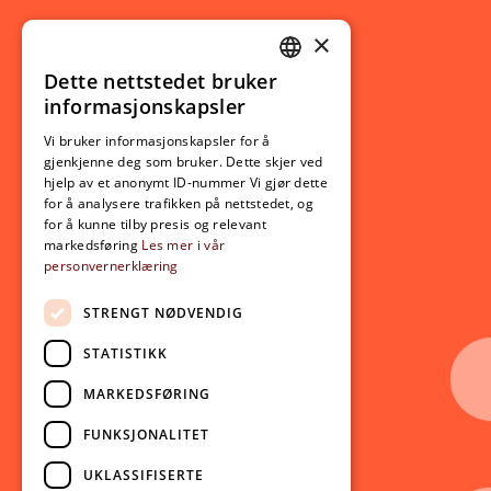
×
Studierelatert
Ny student
Dette nettstedet bruker
NORWEGIAN
informasjonskapsler
Utveksling
ENGLISH
Opptak
Vi bruker informasjonskapsler for å
gjenkjenne deg som bruker. Dette skjer ved
Lov- og regelverk
hjelp av et anonymt ID-nummer Vi gjør dette
for å analysere trafikken på nettstedet, og
for å kunne tilby presis og relevant
Aktuelt
markedsføring
Les mer i vår
personvernerklæring
Nyheter
Arrangementer
STRENGT NØDVENDIG
Nyhetsbrev
STATISTIKK
Ledige stillinger
MARKEDSFØRING
Følg oss på sosiale medier:
Facebook
FUNKSJONALITET
Instagram
UKLASSIFISERTE