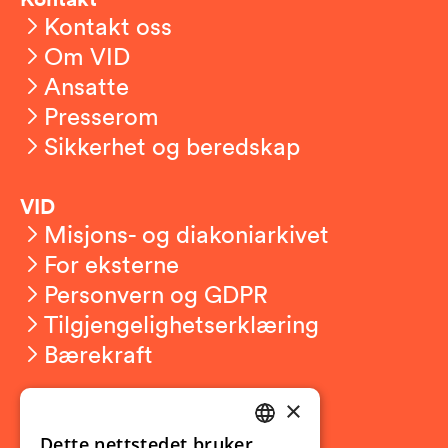
Kontakt oss
Om VID
Ansatte
Presserom
Sikkerhet og beredskap
VID
Misjons- og diakoniarkivet
For eksterne
Personvern og GDPR
Tilgjengelighetserklæring
Bærekraft
×
Studierelatert
Ny student
Dette nettstedet bruker