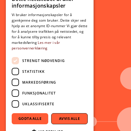
NORWEGIAN
informasjonskapsler
Utveksling
ENGLISH
Opptak
Vi bruker informasjonskapsler for å
gjenkjenne deg som bruker. Dette skjer ved
Lov- og regelverk
hjelp av et anonymt ID-nummer Vi gjør dette
for å analysere trafikken på nettstedet, og
for å kunne tilby presis og relevant
Aktuelt
markedsføring
Les mer i vår
personvernerklæring
Nyheter
Arrangementer
STRENGT NØDVENDIG
Nyhetsbrev
STATISTIKK
Ledige stillinger
MARKEDSFØRING
Følg oss på sosiale medier:
Facebook
FUNKSJONALITET
Instagram
UKLASSIFISERTE
Youtube
LinkedIn
GODTA ALLE
AVVIS ALLE
TikTok