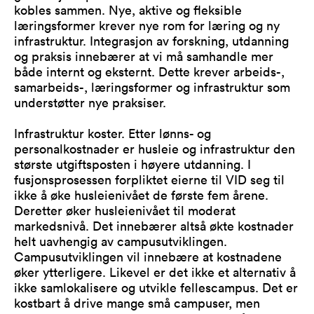
kobles sammen. Nye, aktive og fleksible
læringsformer krever nye rom for læring og ny
infrastruktur. Integrasjon av forskning, utdanning
og praksis innebærer at vi må samhandle mer
både internt og eksternt. Dette krever arbeids-,
samarbeids-, læringsformer og infrastruktur som
understøtter nye praksiser.
Infrastruktur koster. Etter lønns- og
personalkostnader er husleie og infrastruktur den
største utgiftsposten i høyere utdanning. I
fusjonsprosessen forpliktet eierne til VID seg til
ikke å øke husleienivået de første fem årene.
Deretter øker husleienivået til moderat
markedsnivå. Det innebærer altså økte kostnader
helt uavhengig av campusutviklingen.
Campusutviklingen vil innebære at kostnadene
øker ytterligere. Likevel er det ikke et alternativ å
ikke samlokalisere og utvikle fellescampus. Det er
kostbart å drive mange små campuser, men