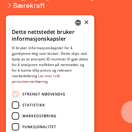
Bærekraft
×
Studierelatert
Ny student
Dette nettstedet bruker
NORWEGIAN
informasjonskapsler
Utveksling
ENGLISH
Opptak
Vi bruker informasjonskapsler for å
gjenkjenne deg som bruker. Dette skjer ved
Lov- og regelverk
hjelp av et anonymt ID-nummer Vi gjør dette
for å analysere trafikken på nettstedet, og
for å kunne tilby presis og relevant
Aktuelt
markedsføring
Les mer i vår
personvernerklæring
Nyheter
Arrangementer
STRENGT NØDVENDIG
Nyhetsbrev
STATISTIKK
Ledige stillinger
MARKEDSFØRING
Følg oss på sosiale medier:
Facebook
FUNKSJONALITET