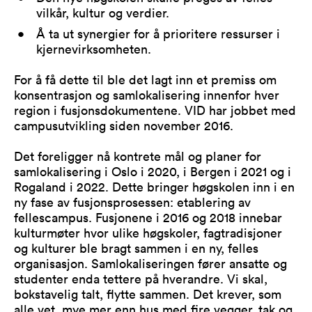
vilkår, kultur og verdier.
Å ta ut synergier for å prioritere ressurser i
kjernevirksomheten.
For å få dette til ble det lagt inn et premiss om
konsentrasjon og samlokalisering innenfor hver
region i fusjonsdokumentene. VID har jobbet med
campusutvikling siden november 2016.
Det foreligger nå kontrete mål og planer for
samlokalisering i Oslo i 2020, i Bergen i 2021 og i
Rogaland i 2022. Dette bringer høgskolen inn i en
ny fase av fusjonsprosessen: etablering av
fellescampus. Fusjonene i 2016 og 2018 innebar
kulturmøter hvor ulike høgskoler, fagtradisjoner
og kulturer ble bragt sammen i en ny, felles
organisasjon. Samlokaliseringen fører ansatte og
studenter enda tettere på hverandre. Vi skal,
bokstavelig talt, flytte sammen. Det krever, som
alle vet, mye mer enn hus med fire vegger, tak og